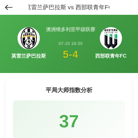
莫雷兰萨巴拉斯 vs 西部联青年FC
首页
>
排行榜
>
平局大师榜
>
澳洲维多利亚甲级联赛
07-10 18:30
5-4
莫雷兰萨巴拉斯
西部联青年FC
平局大师指数分析
37