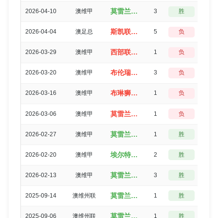
莫雷兰萨巴拉斯（3-0）兰沃里林弗洛
2026-04-10
澳维甲
3
胜
0
斯凯联队（0-5）莫雷兰萨巴拉斯
2026-04-04
澳足总
5
负
0
西部联青年FC（2-3）莫雷兰萨巴拉斯
2026-03-29
澳维甲
1
负
3
布伦瑞克城（0-3）莫雷兰萨巴拉斯
2026-03-20
澳维甲
3
负
0
布琳狮子（1-2）莫雷兰萨巴拉斯
2026-03-16
澳维甲
1
负
3
莫雷兰萨巴拉斯（0-1）墨尔本骑士
2026-03-06
澳维甲
1
负
3
莫雷兰萨巴拉斯（2-1）墨尔本胜利青年队
2026-02-27
澳维甲
1
胜
3
埃尔特姆（2-0）莫雷兰萨巴拉斯
2026-02-20
澳维甲
2
胜
3
莫雷兰萨巴拉斯（3-0）墨尔本港
2026-02-13
澳维甲
3
胜
0
莫雷兰萨巴拉斯（1-0）史宾威白鹰
2025-09-14
澳维州联
1
胜
3
莫雷兰萨巴拉斯（2-1）古尔本太阳谷
2025-09-06
澳维州联
1
胜
3