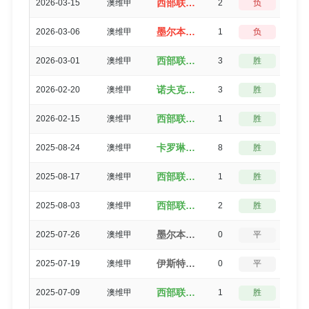
西部联青年FC（0-2）埃尔特姆
2026-03-15
澳维甲
2
负
3
墨尔本港（2-3）西部联青年FC
2026-03-06
澳维甲
1
负
3
西部联青年FC（6-3）曼宁厄蓝调
2026-03-01
澳维甲
3
胜
0
诺夫克特（4-1）西部联青年FC
2026-02-20
澳维甲
3
胜
0
西部联青年FC（1-0）墨尔本塞尔维
2026-02-15
澳维甲
1
胜
3
卡罗琳（8-0）西部联青年FC
2025-08-24
澳维甲
8
胜
0
西部联青年FC（2-1）兰沃里林弗洛
2025-08-17
澳维甲
1
胜
3
西部联青年FC（2-0）北阳光埃勒斯
2025-08-03
澳维甲
2
胜
3
墨尔本塞尔维（1-1）西部联青年FC
2025-07-26
澳维甲
0
平
5
伊斯特恩狮队（3-3）西部联青年FC
2025-07-19
澳维甲
0
平
5
西部联青年FC（1-0）布琳狮子
2025-07-09
澳维甲
1
胜
3