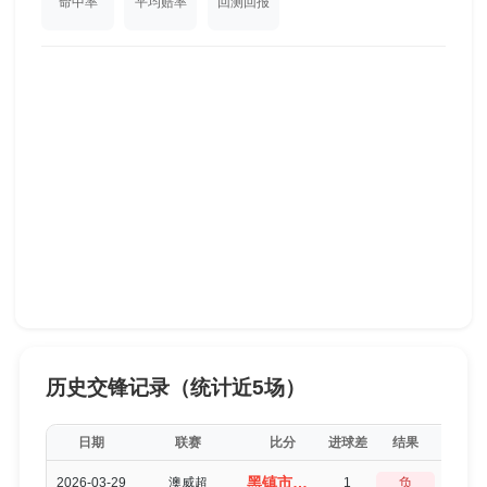
命中率
平均赔率
回测回报
历史交锋记录（统计近5场）
日期
联赛
比分
进球差
结果
平局得
黑镇市足球俱乐部（1-2）SD公鹿FC
2026-03-29
澳威超
1
负
3