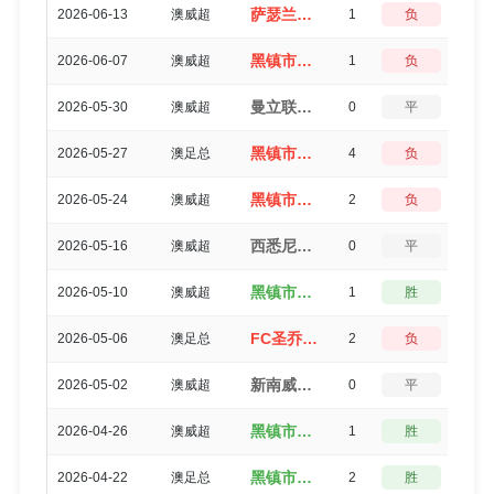
萨瑟兰鲨鱼（1-2）黑镇市足球俱乐部
2026-06-13
澳威超
1
负
3
黑镇市足球俱乐部（1-2）洛克达尔
2026-06-07
澳威超
1
负
3
曼立联（0-0）黑镇市足球俱乐部
2026-05-30
澳威超
0
平
5
黑镇市足球俱乐部（0-4）悉尼联
2026-05-27
澳足总
4
负
0
黑镇市足球俱乐部（0-2）悉尼奥林匹克
2026-05-24
澳威超
2
负
3
西悉尼流浪者青年队（3-3）黑镇市足球俱乐部
2026-05-16
澳威超
0
平
5
黑镇市足球俱乐部（2-1）FC圣乔治
2026-05-10
澳威超
1
胜
3
FC圣乔治（0-2）黑镇市足球俱乐部
2026-05-06
澳足总
2
负
3
新南威尔士大学（2-2）黑镇市足球俱乐部
2026-05-02
澳威超
0
平
5
黑镇市足球俱乐部（1-0）北部精神
2026-04-26
澳威超
1
胜
3
黑镇市足球俱乐部（2-0）黑镇斯巴达
2026-04-22
澳足总
2
胜
3