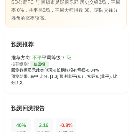
SD公鹿FC 与 黑镇市足球俱乐部 历史交锋3场，平局
率 0%，共平局0场，平局大师指数 38。两队交锋分
胜负的概率较高。
预测推荐
推荐方向:
不平
平局等级:
C级
推荐级别:
低回报
回测数据显示此类似玩法长期模拟有亏损-0.84%
预测结果:
命中
比分: [1,3]
预测非平(负)，实际负(非平), 比
分[1,3]
预测回测报告
46%
2.16
-0.8%