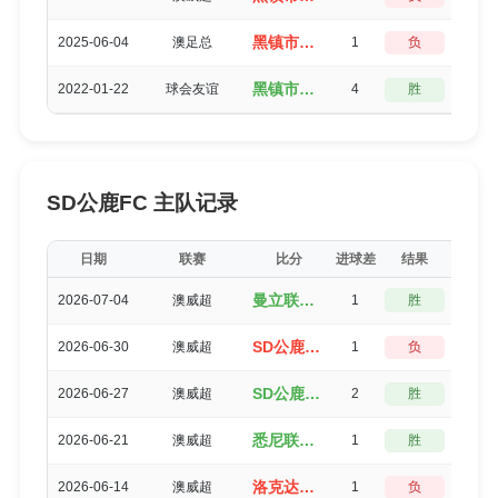
黑镇市足球俱乐部（1-2）SD公鹿FC
2025-06-04
澳足总
1
负
3
黑镇市足球俱乐部（4-0）SD公鹿FC
2022-01-22
球会友谊
4
胜
0
SD公鹿FC 主队记录
日期
联赛
比分
进球差
结果
得分
曼立联（1-0）SD公鹿FC
2026-07-04
澳威超
1
胜
3
SD公鹿FC（0-1）悉尼FC青年队
2026-06-30
澳威超
1
负
3
SD公鹿FC（3-1）圣乔治城
2026-06-27
澳威超
2
胜
3
悉尼联（1-0）SD公鹿FC
2026-06-21
澳威超
1
胜
3
洛克达尔（0-1）SD公鹿FC
2026-06-14
澳威超
1
负
3