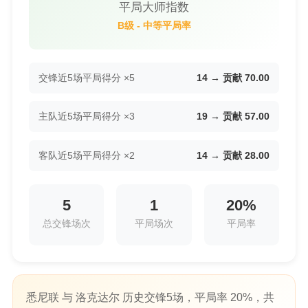
平局大师指数
B级 - 中等平局率
交锋近5场平局得分 ×5
14 → 贡献 70.00
主队近5场平局得分 ×3
19 → 贡献 57.00
客队近5场平局得分 ×2
14 → 贡献 28.00
5
1
20%
总交锋场次
平局场次
平局率
悉尼联 与 洛克达尔 历史交锋5场，平局率 20%，共