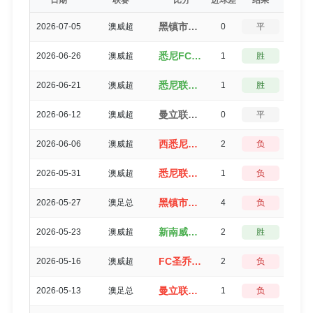
日期
联赛
比分
进球差
结果
得分
黑镇市足球俱乐部（0-0）悉尼联
2026-07-05
澳威超
0
平
5
悉尼FC青年队（1-0）悉尼联
2026-06-26
澳威超
1
胜
3
悉尼联（1-0）SD公鹿FC
2026-06-21
澳威超
1
胜
3
曼立联（1-1）悉尼联
2026-06-12
澳威超
0
平
5
西悉尼流浪者青年队（0-2）悉尼联
2026-06-06
澳威超
2
负
3
悉尼联（0-1）萨瑟兰鲨鱼
2026-05-31
澳威超
1
负
3
黑镇市足球俱乐部（0-4）悉尼联
2026-05-27
澳足总
4
负
0
新南威尔士大学（2-0）悉尼联
2026-05-23
澳威超
2
胜
3
FC圣乔治（1-3）悉尼联
2026-05-16
澳威超
2
负
3
曼立联（1-2）悉尼联
2026-05-13
澳足总
1
负
3