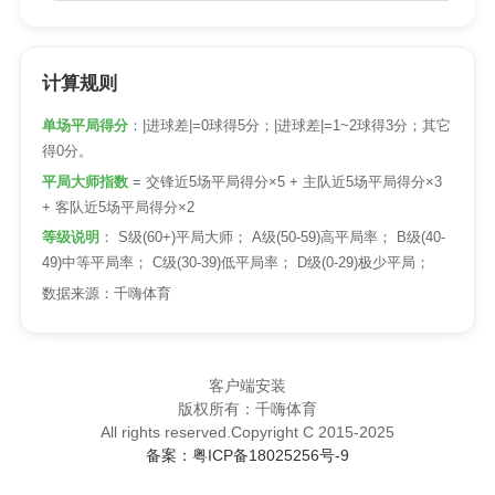
计算规则
单场平局得分
：|进球差|=0球得5分；|进球差|=1~2球得3分；其它
得0分。
平局大师指数
= 交锋近5场平局得分×5 + 主队近5场平局得分×3
+ 客队近5场平局得分×2
等级说明
： S级(60+)平局大师； A级(50-59)高平局率； B级(40-
49)中等平局率； C级(30-39)低平局率； D级(0-29)极少平局；
数据来源：千嗨体育
客户端安装
版权所有：千嗨体育
All rights reserved.Copyright C 2015-2025
备案：粤ICP备18025256号-9