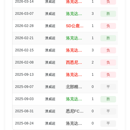
洛克达尔（0-1）莱卡特老虎
2026-03-14
澳威超
1
负
3
洛克达尔（4-1）悉尼奥林匹克
2026-03-07
澳威超
3
胜
0
SD公鹿FC（1-2）洛克达尔
2026-02-28
澳威超
1
负
3
洛克达尔（3-2）黑镇市足球俱乐部
2026-02-21
澳威超
1
胜
3
洛克达尔（1-4）马可尼
2026-02-15
澳威超
3
负
0
西悉尼流浪者青年队（0-2）洛克达尔
2026-02-08
澳威超
2
负
3
洛克达尔（1-2）莱卡特老虎
2025-09-13
澳威超
1
负
3
北部精神（1-1）洛克达尔
2025-09-07
澳威超
0
平
5
洛克达尔（1-0）黑镇市足球俱乐部
2025-09-03
澳威超
1
胜
3
悉尼FC青年队（2-2）洛克达尔
2025-08-31
澳威超
0
平
5
洛克达尔（0-0）曼立联
2025-08-24
澳威超
0
平
5