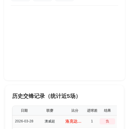
历史交锋记录（统计近5场）
日期
联赛
比分
进球差
结果
平局得
洛克达尔（1-2）悉尼联
2026-03-28
澳威超
1
负
3