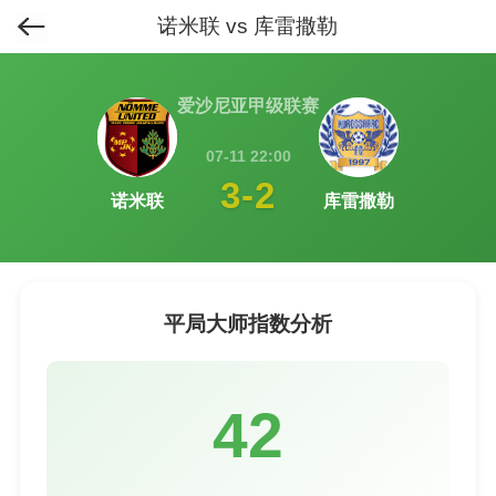
诺米联 vs 库雷撒勒
首页
>
排行榜
>
平局大师榜
>
爱沙尼亚甲级联赛
07-11 22:00
3-2
诺米联
库雷撒勒
平局大师指数分析
42