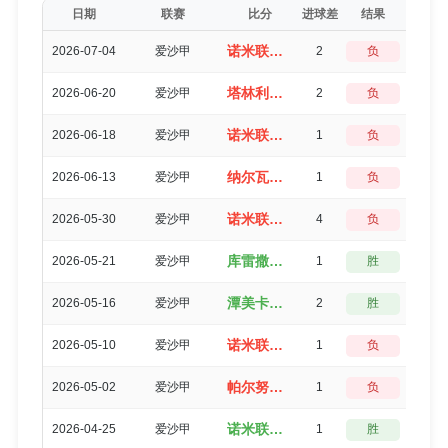
日期
联赛
比分
进球差
结果
得分
诺米联（1-3）卡里鲁
2026-07-04
爱沙甲
2
负
3
塔林利瓦迪亚（1-3）诺米联
2026-06-20
爱沙甲
2
负
3
诺米联（1-2）哈留足球学院
2026-06-18
爱沙甲
1
负
3
纳尔瓦（1-2）诺米联
2026-06-13
爱沙甲
1
负
3
诺米联（0-4）塔林弗洛拉
2026-05-30
爱沙甲
4
负
0
库雷撒勒（2-1）诺米联
2026-05-21
爱沙甲
1
胜
3
潭美卡（3-1）诺米联
2026-05-16
爱沙甲
2
胜
3
诺米联（2-3）派德
2026-05-10
爱沙甲
1
负
3
帕尔努瓦普鲁斯（2-3）诺米联
2026-05-02
爱沙甲
1
负
3
诺米联（2-1）库雷撒勒
2026-04-25
爱沙甲
1
胜
3