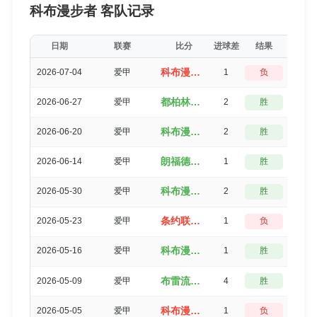
科布漫步者 客队记录
日期
联赛
比分
进球差
结果
得分
科布漫步者（0-1）科克城
2026-07-04
爱甲
1
负
3
都柏林大学（2-0）科布漫步者
2026-06-27
爱甲
2
胜
3
科布漫步者（3-1）费恩夏普
2026-06-20
爱甲
2
胜
3
朗福德城（2-1）科布漫步者
2026-06-14
爱甲
1
胜
3
科布漫步者（2-0）凯里FC
2026-05-30
爱甲
2
胜
3
条约联（1-2）科布漫步者
2026-05-23
爱甲
1
负
3
科布漫步者（1-0）阿斯隆城
2026-05-16
爱甲
1
胜
3
布雷流浪者（5-1）科布漫步者
2026-05-09
爱甲
4
胜
0
科布漫步者（1-2）都柏林大学
2026-05-05
爱甲
1
负
3