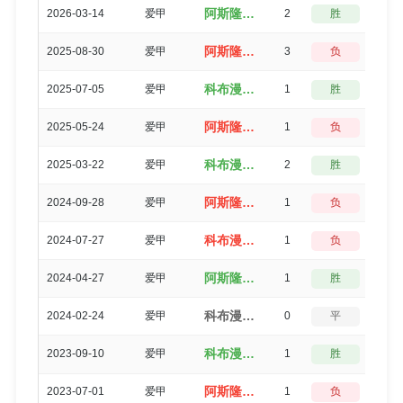
阿斯隆城（2-0）科布漫步者
2026-03-14
爱甲
2
胜
3
阿斯隆城（0-3）科布漫步者
2025-08-30
爱甲
3
负
0
科布漫步者（2-1）阿斯隆城
2025-07-05
爱甲
1
胜
3
阿斯隆城（2-3）科布漫步者
2025-05-24
爱甲
1
负
3
科布漫步者（2-0）阿斯隆城
2025-03-22
爱甲
2
胜
3
阿斯隆城（1-2）科布漫步者
2024-09-28
爱甲
1
负
3
科布漫步者（1-2）阿斯隆城
2024-07-27
爱甲
1
负
3
阿斯隆城（2-1）科布漫步者
2024-04-27
爱甲
1
胜
3
科布漫步者（3-3）阿斯隆城
2024-02-24
爱甲
0
平
5
科布漫步者（1-0）阿斯隆城
2023-09-10
爱甲
1
胜
3
阿斯隆城（2-3）科布漫步者
2023-07-01
爱甲
1
负
3