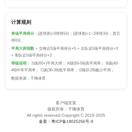
计算规则
单场平局得分
：|进球差|=0球得5分；|进球差|=1~2球得3分；其它
得0分。
平局大师指数
= 交锋近5场平局得分×5 + 主队近5场平局得分×3
+ 客队近5场平局得分×2
等级说明
： S级(60+)平局大师； A级(50-59)高平局率； B级(40-
49)中等平局率； C级(30-39)低平局率； D级(0-29)极少平局；
数据来源：千嗨体育
客户端安装
版权所有：千嗨体育
All rights reserved.Copyright C 2015-2025
备案：粤ICP备18025256号-9