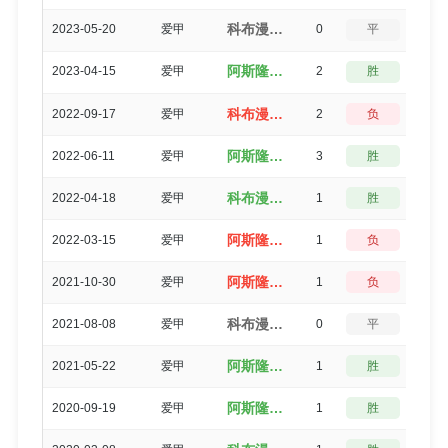
科布漫步者（2-2）阿斯隆城
2023-05-20
爱甲
0
平
5
阿斯隆城（2-0）科布漫步者
2023-04-15
爱甲
2
胜
3
科布漫步者（1-3）阿斯隆城
2022-09-17
爱甲
2
负
3
阿斯隆城（5-2）科布漫步者
2022-06-11
爱甲
3
胜
0
科布漫步者（3-2）阿斯隆城
2022-04-18
爱甲
1
胜
3
阿斯隆城（2-3）科布漫步者
2022-03-15
爱甲
1
负
3
阿斯隆城（1-2）科布漫步者
2021-10-30
爱甲
1
负
3
科布漫步者（0-0）阿斯隆城
2021-08-08
爱甲
0
平
5
阿斯隆城（2-1）科布漫步者
2021-05-22
爱甲
1
胜
3
阿斯隆城（2-1）科布漫步者
2020-09-19
爱甲
1
胜
3