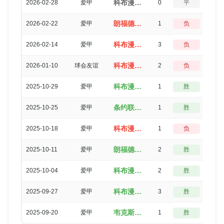
科布漫步者（1-1）费恩夏普
2026-02-28
爱甲
0
平
5
朗福德城（1-2）科布漫步者
2026-02-22
爱甲
1
负
3
科布漫步者（0-3）韦克斯福德
2026-02-14
爱甲
3
负
0
科布漫步者（1-3）沃特福德联
2026-01-10
球会友谊
2
负
3
科布漫步者（1-0）条约联
2025-10-29
爱甲
1
胜
3
条约联（1-0）科布漫步者
2025-10-25
爱甲
1
胜
3
科布漫步者（1-2）邓多克
2025-10-18
爱甲
1
负
3
朗福德城（3-1）科布漫步者
2025-10-11
爱甲
2
胜
3
科布漫步者（3-1）布雷流浪者
2025-10-04
爱甲
2
胜
3
科布漫步者（4-1）费恩夏普
2025-09-27
爱甲
3
胜
0
韦克斯福德（3-2）科布漫步者
2025-09-20
爱甲
1
胜
3