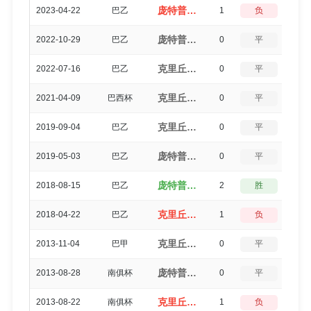
庞特普雷塔（1-2）克里丘马
2023-04-22
巴乙
1
负
3
庞特普雷塔（1-1）克里丘马
2022-10-29
巴乙
0
平
5
克里丘马（1-1）庞特普雷塔
2022-07-16
巴乙
0
平
5
克里丘马（1-1）庞特普雷塔
2021-04-09
巴西杯
0
平
5
克里丘马（0-0）庞特普雷塔
2019-09-04
巴乙
0
平
5
庞特普雷塔（1-1）克里丘马
2019-05-03
巴乙
0
平
5
庞特普雷塔（3-1）克里丘马
2018-08-15
巴乙
2
胜
3
克里丘马（0-1）庞特普雷塔
2018-04-22
巴乙
1
负
3
克里丘马（1-1）庞特普雷塔
2013-11-04
巴甲
0
平
5
庞特普雷塔（0-0）克里丘马
2013-08-28
南俱杯
0
平
5
克里丘马（1-2）庞特普雷塔
2013-08-22
南俱杯
1
负
3