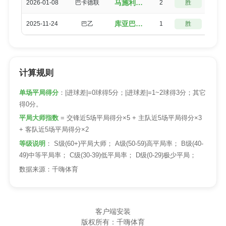
马施利奥迪亚斯（2-0）克里丘马
2026-01-08
巴卡德联
2
胜
3
库亚巴（1-0）克里丘马
2025-11-24
巴乙
1
胜
3
计算规则
单场平局得分
：|进球差|=0球得5分；|进球差|=1~2球得3分；其它
得0分。
平局大师指数
= 交锋近5场平局得分×5 + 主队近5场平局得分×3
+ 客队近5场平局得分×2
等级说明
： S级(60+)平局大师； A级(50-59)高平局率； B级(40-
49)中等平局率； C级(30-39)低平局率； D级(0-29)极少平局；
数据来源：千嗨体育
客户端安装
版权所有：千嗨体育