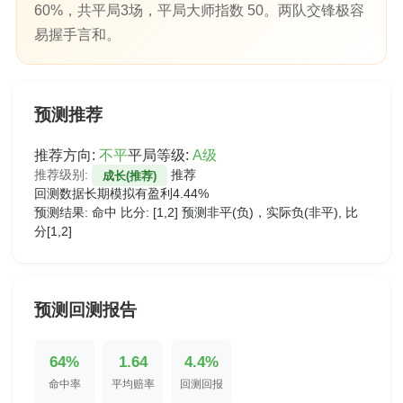
60%，共平局3场，平局大师指数 50。两队交锋极容
易握手言和。
预测推荐
推荐方向:
不平
平局等级:
A级
推荐级别:
推荐
成长(推荐)
回测数据长期模拟有盈利4.44%
预测结果:
命中
比分: [1,2]
预测非平(负)，实际负(非平), 比
分[1,2]
预测回测报告
64%
1.64
4.4%
命中率
平均赔率
回测回报