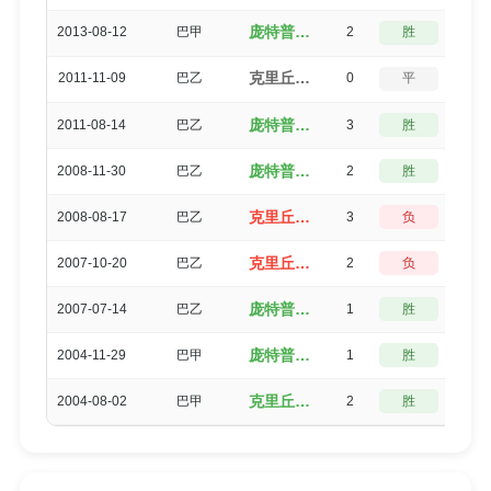
庞特普雷塔（3-1）克里丘马
2013-08-12
巴甲
2
胜
3
克里丘马（1-1）庞特普雷塔
2011-11-09
巴乙
0
平
5
庞特普雷塔（3-0）克里丘马
2011-08-14
巴乙
3
胜
0
庞特普雷塔（3-1）克里丘马
2008-11-30
巴乙
2
胜
3
克里丘马（0-3）庞特普雷塔
2008-08-17
巴乙
3
负
0
克里丘马（0-2）庞特普雷塔
2007-10-20
巴乙
2
负
3
庞特普雷塔（3-2）克里丘马
2007-07-14
巴乙
1
胜
3
庞特普雷塔（1-0）克里丘马
2004-11-29
巴甲
1
胜
3
克里丘马（3-1）庞特普雷塔
2004-08-02
巴甲
2
胜
3