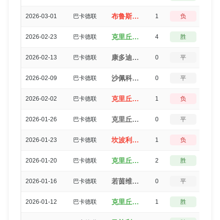
布鲁斯基（0-1）克里丘马
2026-03-01
巴卡德联
1
负
3
克里丘马（4-0）康多迪亚AC
2026-02-23
巴卡德联
4
胜
0
康多迪亚AC（2-2）克里丘马
2026-02-13
巴卡德联
0
平
5
沙佩科恩斯（0-0）克里丘马
2026-02-09
巴卡德联
0
平
5
克里丘马（1-2）沙佩科恩斯
2026-02-02
巴卡德联
1
负
3
克里丘马（3-3）布鲁斯基
2026-01-26
巴卡德联
0
平
5
坎波利卢（1-2）克里丘马
2026-01-23
巴卡德联
1
负
3
克里丘马（3-1）康多迪亚AC
2026-01-20
巴卡德联
2
胜
3
若茵维莱（0-0）克里丘马
2026-01-16
巴卡德联
0
平
5
克里丘马（2-1）阿瓦伊
2026-01-12
巴卡德联
1
胜
3