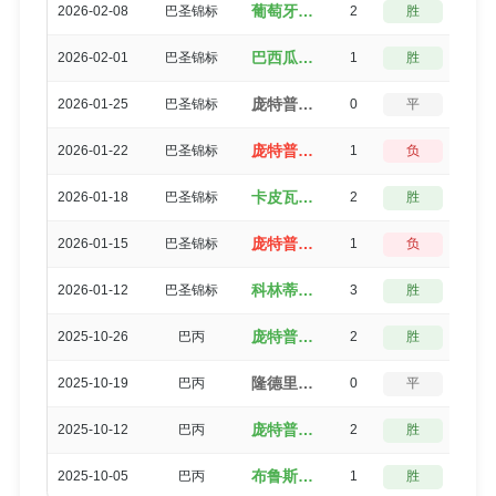
葡萄牙人（2-0）庞特普雷塔
2026-02-08
巴圣锦标
2
胜
3
巴西瓜拉尼（1-0）庞特普雷塔
2026-02-01
巴圣锦标
1
胜
3
庞特普雷塔（2-2）诺罗斯特
2026-01-25
巴圣锦标
0
平
5
庞特普雷塔（0-1）圣贝尔纳多
2026-01-22
巴圣锦标
1
负
3
卡皮瓦里雅诺（2-0）庞特普雷塔
2026-01-18
巴圣锦标
2
胜
3
庞特普雷塔（0-1）维罗体育队SP
2026-01-15
巴圣锦标
1
负
3
科林蒂安（3-0）庞特普雷塔
2026-01-12
巴圣锦标
3
胜
0
庞特普雷塔（2-0）隆德里纳
2025-10-26
巴丙
2
胜
3
隆德里纳（0-0）庞特普雷塔
2025-10-19
巴丙
0
平
5
庞特普雷塔（2-0）巴西瓜拉尼
2025-10-12
巴丙
2
胜
3
布鲁斯基（2-1）庞特普雷塔
2025-10-05
巴丙
1
胜
3