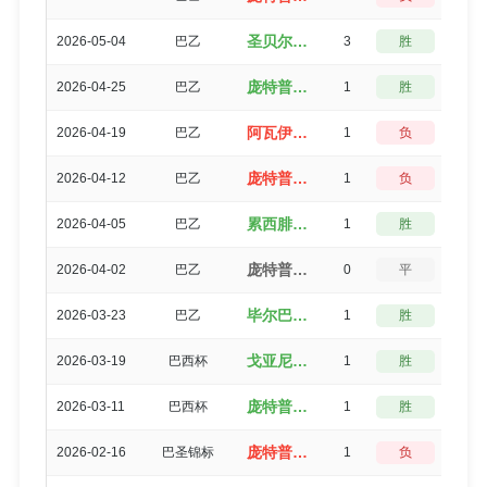
圣贝尔纳多（3-0）庞特普雷塔
2026-05-04
巴乙
3
胜
0
庞特普雷塔（1-0）米内罗美洲
2026-04-25
巴乙
1
胜
3
阿瓦伊（1-2）庞特普雷塔
2026-04-19
巴乙
1
负
3
庞特普雷塔（0-1）维拉诺瓦
2026-04-12
巴乙
1
负
3
累西腓航海（1-0）庞特普雷塔
2026-04-05
巴乙
1
胜
3
庞特普雷塔（1-1）塞阿拉
2026-04-02
巴乙
0
平
5
毕尔巴鄂竞技MG（2-1）庞特普雷塔
2026-03-23
巴乙
1
胜
3
戈亚尼亚竞技（1-0）庞特普雷塔
2026-03-19
巴西杯
1
胜
3
庞特普雷塔（1-0）瓜拉尼贝奇
2026-03-11
巴西杯
1
胜
3
庞特普雷塔（1-2）圣保罗
2026-02-16
巴圣锦标
1
负
3