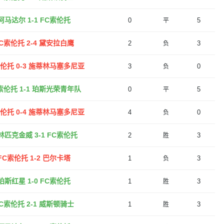
阿马达尔 1-1 FC索伦托
0
5
平
C索伦托 2-4 黛安拉白鹰
2
3
负
索伦托 0-3 施蒂林马塞多尼亚
3
0
负
索伦托 1-1 珀斯光荣青年队
0
5
平
索伦托 0-4 施蒂林马塞多尼亚
4
0
负
林匹克金威 3-1 FC索伦托
2
3
胜
FC索伦托 1-2 巴尔卡塔
1
3
负
珀斯红星 1-0 FC索伦托
1
3
胜
C索伦托 2-1 威斯顿骑士
1
3
胜