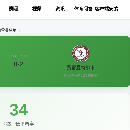
赛程
视频
资讯
体育问答
客户端安装
 费雷曼特尔市
07-11 15:00
0-2
费雷曼特尔市
澳大利亚西部超级联赛
34
C级 - 低平局率