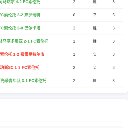
阿马达尔 4-2 FC索伦托
2
3
胜
FC索伦托 2-2 弗罗瑞特
0
5
平
FC索伦托 2-0 巴尔卡塔
2
3
胜
林马塞多尼亚 2-1 FC索伦托
1
3
胜
C索伦托 1-2 费雷曼特尔市
1
3
负
珀斯SC 1-3 FC索伦托
2
3
负
光荣青年队 3-1 FC索伦托
2
3
胜