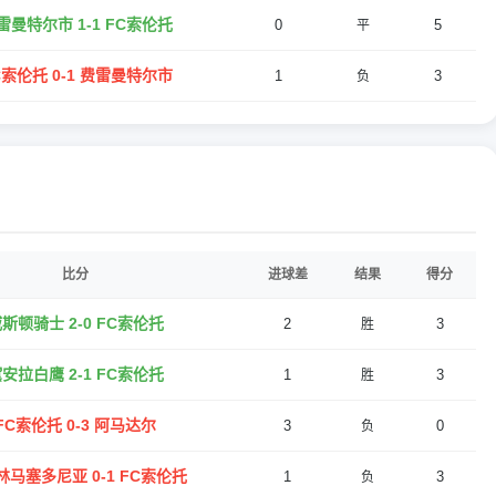
雷曼特尔市 1-1 FC索伦托
0
5
平
C索伦托 0-1 费雷曼特尔市
1
3
负
比分
进球差
结果
得分
斯顿骑士 2-0 FC索伦托
2
3
胜
安拉白鹰 2-1 FC索伦托
1
3
胜
FC索伦托 0-3 阿马达尔
3
0
负
林马塞多尼亚 0-1 FC索伦托
1
3
负