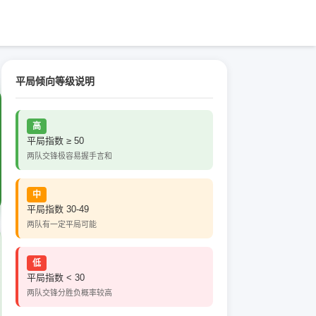
平局倾向等级说明
高
平局指数 ≥ 50
两队交锋极容易握手言和
中
平局指数 30-49
两队有一定平局可能
低
平局指数 < 30
两队交锋分胜负概率较高