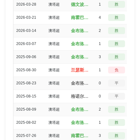
德文波特城（1-0）金布洛治獅队
2026-03-28
澳塔超
1
胜
3
南霍巴特（5-1）金布洛治獅队
2026-03-21
澳塔超
4
胜
0
金布洛治獅队（2-0）东南联合
2026-03-14
澳塔超
2
胜
3
金布洛治獅队（1-0）河畔奥林匹克
2026-03-07
澳塔超
1
胜
3
金布洛治獅队（4-1）霍巴特斑马
2025-09-06
澳塔超
3
胜
0
兰瑟斯顿联（0-1）金布洛治獅队
2025-08-30
澳塔超
1
负
3
金布洛治獅队（1-1）朗赛斯顿城
2025-08-23
澳塔超
0
平
5
格诺尔基卡纳特斯FC（1-1）金布洛治獅队
2025-08-15
澳塔超
0
平
5
金布洛治獅队（2-0）河畔奥林匹克
2025-08-09
澳塔超
2
胜
3
金布洛治獅队（3-2）德文波特城
2025-08-02
澳塔超
1
胜
3
南霍巴特（4-1）金布洛治獅队
2025-07-26
澳塔超
3
胜
0