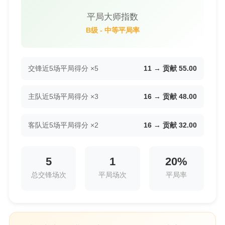
平局大师指数
B级 - 中等平局率
交锋近5场平局得分 ×5
11 → 贡献 55.00
主队近5场平局得分 ×3
16 → 贡献 48.00
客队近5场平局得分 ×2
16 → 贡献 32.00
5
1
20%
总交锋场次
平局场次
平局率