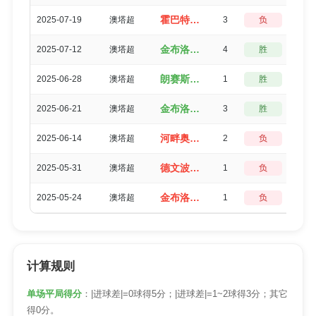
霍巴特斑马（1-4）金布洛治獅队
2025-07-19
澳塔超
3
负
0
金布洛治獅队（4-0）兰瑟斯顿联
2025-07-12
澳塔超
4
胜
0
朗赛斯顿城（2-1）金布洛治獅队
2025-06-28
澳塔超
1
胜
3
金布洛治獅队（3-0）格诺尔基卡纳特斯FC
2025-06-21
澳塔超
3
胜
0
河畔奥林匹克（1-3）金布洛治獅队
2025-06-14
澳塔超
2
负
3
德文波特城（1-2）金布洛治獅队
2025-05-31
澳塔超
1
负
3
金布洛治獅队（2-3）南霍巴特
2025-05-24
澳塔超
1
负
3
计算规则
单场平局得分
：|进球差|=0球得5分；|进球差|=1~2球得3分；其它
得0分。