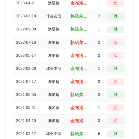
金布洛治獅队（0-1）格诺尔基卡纳特斯FC
2023-04-21
澳塔超
1
负
3
格诺尔基卡纳特斯FC（4-1）金布洛治獅队
2023-02-18
球会友谊
3
胜
0
格诺尔基卡纳特斯FC（1-0）金布洛治獅队
2022-09-09
澳塔超
1
胜
3
格诺尔基卡纳特斯FC（1-4）金布洛治獅队
2022-07-16
澳塔超
3
负
0
金布洛治獅队（1-3）格诺尔基卡纳特斯FC
2022-05-14
澳塔超
2
负
3
金布洛治獅队（3-2）格诺尔基卡纳特斯FC
2022-02-26
球会友谊
1
胜
3
金布洛治獅队（1-4）格诺尔基卡纳特斯FC
2021-07-17
澳塔超
3
负
0
格诺尔基卡纳特斯FC（3-0）金布洛治獅队
2021-06-05
澳塔超
3
胜
0
金布洛治獅队（1-2）格诺尔基卡纳特斯FC
2021-05-01
澳足总
1
负
3
金布洛治獅队（2-5）格诺尔基卡纳特斯FC
2021-04-10
澳塔超
3
负
0
格诺尔基卡纳特斯FC（6-0）金布洛治獅队
2021-02-12
球会友谊
6
胜
0