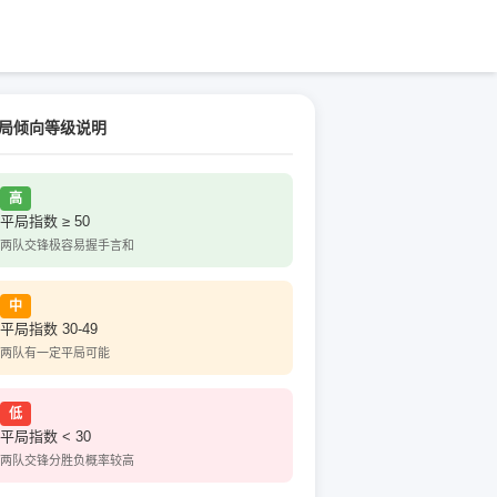
局倾向等级说明
高
平局指数 ≥ 50
两队交锋极容易握手言和
中
平局指数 30-49
两队有一定平局可能
低
平局指数 < 30
两队交锋分胜负概率较高