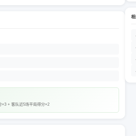
相
×3 + 客队近5场平局得分×2