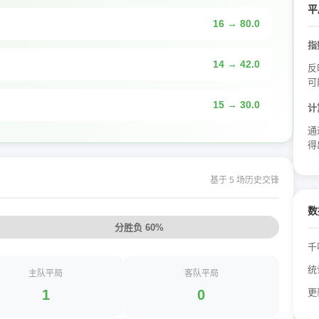
平
16 → 80.0
指
14 → 42.0
反
可
15 → 30.0
计
通
得
基于 5 场历史交锋
数
分胜负 60%
千
统
主队平局
客队平局
1
0
更