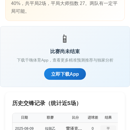
40%，共平局2场，平局大师指数 27。两队有一定平
局可能。
📱
比赛尚未结束
下载千嗨体育App，查看更多精准预测推荐与独家分析
立即下载App
历史交锋记录（统计近5场）
日期
联赛
比分
进球差
结果
平局得
雷泽克内（0-0）JDFS艾尔贝茨
2025-08-09
拉脱乙
0
平
5