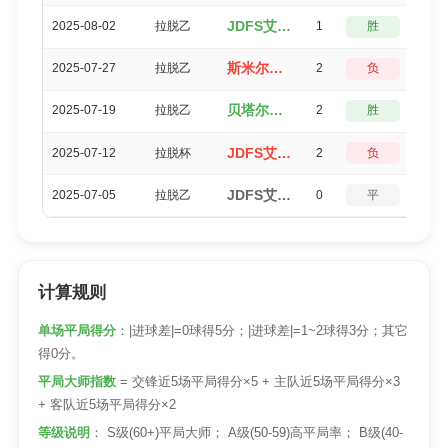
JDFS艾尔贝茨（2-1）列加斯B队
2025-08-02
拉脱乙
1
胜
3
斯米尔泰（2-4）JDFS艾尔贝茨
2025-07-27
拉脱乙
2
负
3
贝塔尔里加水手（4-2）JDFS艾尔贝茨
2025-07-19
拉脱乙
2
胜
3
JDFS艾尔贝茨（1-3）超级星
2025-07-12
拉脱杯
2
负
3
JDFS艾尔贝茨（0-0）奥格斯道加瓦
2025-07-05
拉脱乙
0
平
5
计算规则
单场平局得分
：|进球差|=0球得5分；|进球差|=1~2球得3分；其它
得0分。
平局大师指数
= 交锋近5场平局得分×5 + 主队近5场平局得分×3
+ 客队近5场平局得分×2
等级说明
： S级(60+)平局大师； A级(50-59)高平局率； B级(40-