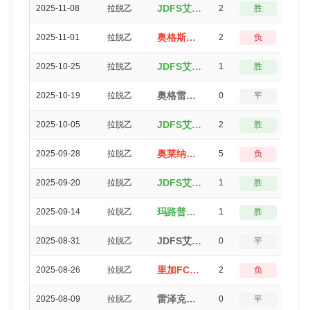
JDFS艾尔贝茨（2-0）贝塔尔里加水手
2025-11-08
拉脱乙
2
胜
3
奥格斯道加瓦（0-2）JDFS艾尔贝茨
2025-11-01
拉脱乙
2
负
3
JDFS艾尔贝茨（4-3）图库姆斯B队
2025-10-25
拉脱乙
1
胜
3
奥格雷联合（1-1）JDFS艾尔贝茨
2025-10-19
拉脱乙
0
平
5
JDFS艾尔贝茨（2-0）文茨皮尔斯
2025-10-05
拉脱乙
2
胜
3
奥莱纳（1-6）JDFS艾尔贝茨
2025-09-28
拉脱乙
5
负
0
JDFS艾尔贝茨（1-0）沙尔杜斯利维诺
2025-09-20
拉脱乙
1
胜
3
玛路普（2-1）JDFS艾尔贝茨
2025-09-14
拉脱乙
1
胜
3
JDFS艾尔贝茨（2-2）斯坎斯特
2025-08-31
拉脱乙
0
平
5
里加FCB队（1-3）JDFS艾尔贝茨
2025-08-26
拉脱乙
2
负
3
雷泽克内（0-0）JDFS艾尔贝茨
2025-08-09
拉脱乙
0
平
5