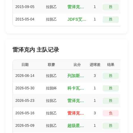
雷泽克内（1-0）JDFS艾尔贝茨
2015-09-05
拉脱乙
1
胜
3
JDFS艾尔贝茨（2-1）雷泽克内
2015-05-04
拉脱乙
1
胜
3
雷泽克内 主队记录
日期
联赛
比分
进球差
结果
得分
列加斯B队（3-0）雷泽克内
2026-06-14
拉脱乙
3
胜
0
科卡瓦（2-1）雷泽克内
2026-05-30
拉脱杯
1
胜
3
雷泽克内（2-1）里加FCB队
2026-05-23
拉脱乙
1
胜
3
雷泽克内（1-4）图库姆斯B队
2026-05-16
拉脱乙
3
负
0
超级星B队（1-0）雷泽克内
2026-05-09
拉脱乙
1
胜
3