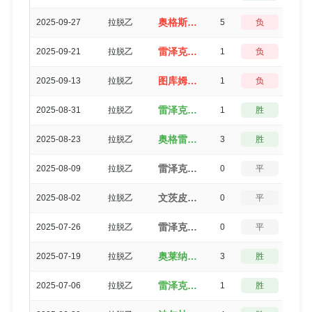
奥格斯道加瓦（0-5）雷泽克内
2025-09-27
拉脱乙
5
负
0
雷泽克内（1-2）斯坎斯特
2025-09-21
拉脱乙
1
负
3
图库姆斯B队（1-2）雷泽克内
2025-09-13
拉脱乙
1
负
3
雷泽克内（3-2）里加FCB队
2025-08-31
拉脱乙
1
胜
3
奥格雷联合（3-0）雷泽克内
2025-08-23
拉脱乙
3
胜
0
雷泽克内（0-0）JDFS艾尔贝茨
2025-08-09
拉脱乙
0
平
5
文茨皮尔斯（1-1）雷泽克内
2025-08-02
拉脱乙
0
平
5
雷泽克内（0-0）列加斯B队
2025-07-26
拉脱乙
0
平
5
奥莱纳（3-0）雷泽克内
2025-07-19
拉脱乙
3
胜
0
雷泽克内（2-1）斯米尔泰
2025-07-06
拉脱乙
1
胜
3