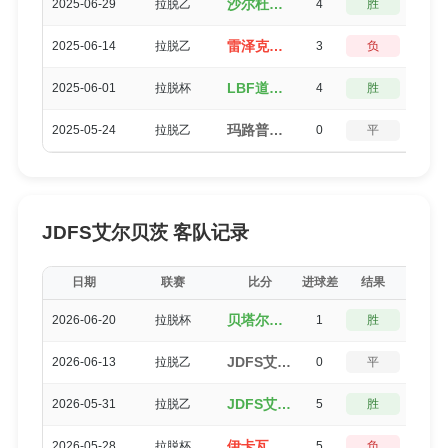
沙尔杜斯利维诺（6-2）雷泽克内
2025-06-29
拉脱乙
4
胜
0
雷泽克内（2-5）贝塔尔里加水手
2025-06-14
拉脱乙
3
负
0
LBF道加瓦（4-0）雷泽克内
2025-06-01
拉脱杯
4
胜
0
玛路普（1-1）雷泽克内
2025-05-24
拉脱乙
0
平
5
JDFS艾尔贝茨 客队记录
日期
联赛
比分
进球差
结果
得分
贝塔尔里加水手（1-0）JDFS艾尔贝茨
2026-06-20
拉脱杯
1
胜
3
JDFS艾尔贝茨（0-0）沙尔杜斯利维诺
2026-06-13
拉脱乙
0
平
5
JDFS艾尔贝茨（6-1）图库姆斯B队
2026-05-31
拉脱乙
5
胜
0
伊卡瓦（0-5）JDFS艾尔贝茨
2026-05-28
拉脱杯
5
负
0