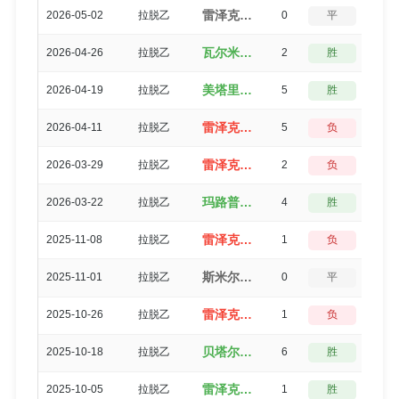
雷泽克内（2-2）贝塔尔里加水手
2026-05-02
拉脱乙
0
平
5
瓦尔米耶拉（3-1）雷泽克内
2026-04-26
拉脱乙
2
胜
3
美塔里加（5-0）雷泽克内
2026-04-19
拉脱乙
5
胜
0
雷泽克内（1-6）斯坎斯特
2026-04-11
拉脱乙
5
负
0
雷泽克内（0-2）沙尔杜斯利维诺
2026-03-29
拉脱乙
2
负
3
玛路普（4-0）雷泽克内
2026-03-22
拉脱乙
4
胜
0
雷泽克内（3-4）奥莱纳
2025-11-08
拉脱乙
1
负
3
斯米尔泰（2-2）雷泽克内
2025-11-01
拉脱乙
0
平
5
雷泽克内（1-2）沙尔杜斯利维诺
2025-10-26
拉脱乙
1
负
3
贝塔尔里加水手（6-0）雷泽克内
2025-10-18
拉脱乙
6
胜
0
雷泽克内（2-1）玛路普
2025-10-05
拉脱乙
1
胜
3