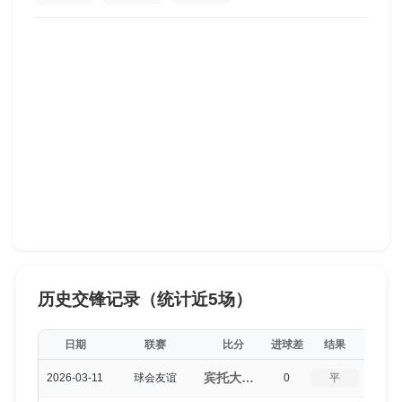
历史交锋记录（统计近5场）
日期
联赛
比分
进球差
结果
平局得
宾托大学生（1-1）奥鲁罗
2026-03-11
球会友谊
0
平
5