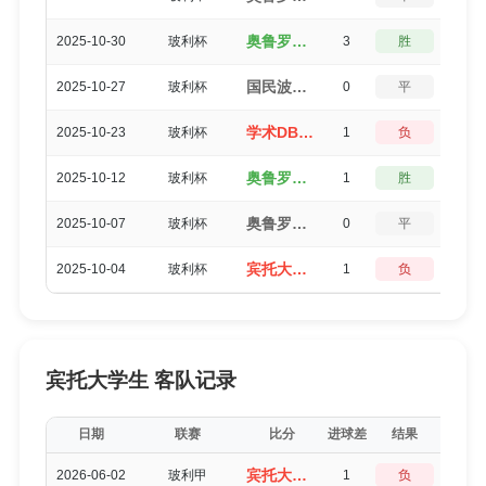
奥鲁罗（3-0）宾托大学生
2025-10-30
玻利杯
3
胜
0
国民波托西（0-0）奥鲁罗
2025-10-27
玻利杯
0
平
5
学术DB（1-2）奥鲁罗
2025-10-23
玻利杯
1
负
3
奥鲁罗（1-0）国民波托西
2025-10-12
玻利杯
1
胜
3
奥鲁罗（1-1）学术DB
2025-10-07
玻利杯
0
平
5
宾托大学生（1-2）奥鲁罗
2025-10-04
玻利杯
1
负
3
宾托大学生 客队记录
日期
联赛
比分
进球差
结果
得分
宾托大学生（1-2）奥罗拉俱乐部
2026-06-02
玻利甲
1
负
3