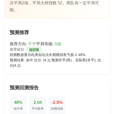
共平局2场，平局大师指数 52。两队有一定平局可
能。
预测推荐
推荐方向:
不平
平局等级:
A级
推荐级别:
低回报
回测数据显示此类似玩法长期模拟有亏损-2.48%
预测结果:
命中
比分: [4,1]
预测非平(胜)，实际胜(非平), 比
分[4,1]
预测回测报告
48%
2.04
-2.5%
命中率
平均赔率
回测回报