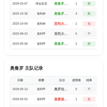
奥鲁罗（4-3）宾托大学生
2026-03-07
球会友谊
1
胜
3
奥鲁罗（3-0）宾托大学生
2025-10-30
玻利杯
3
胜
0
宾托大学生（1-2）奥鲁罗
2025-10-04
玻利杯
1
负
3
宾托大学生（2-2）奥鲁罗
2025-09-23
玻利甲
0
平
5
奥鲁罗（2-0）宾托大学生
2025-05-06
玻利甲
2
胜
3
奥鲁罗 主队记录
日期
联赛
比分
进球差
结果
得分
奥罗拉俱乐部（1-1）奥鲁罗
2026-05-13
玻利甲
0
平
5
皇家波托斯（1-2）奥鲁罗
2026-05-02
玻利甲
1
负
3