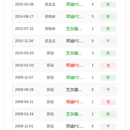
邓迪FC（4-0）艾尔德里联
2025-02-08
苏足总
4
胜
0
邓迪FC（6-1）艾尔德里联
2024-08-17
苏联杯
5
胜
0
艾尔德里联（1-0）邓迪FC
2023-07-22
苏联杯
1
胜
3
邓迪FC（2-2）艾尔德里联
2022-11-26
苏足总
0
平
5
艾尔德里联（3-0）邓迪FC
2010-03-20
苏冠
3
胜
0
邓迪FC（0-1）艾尔德里联
2010-01-03
苏冠
1
负
3
邓迪FC（2-1）艾尔德里联
2009-11-07
苏冠
1
胜
3
艾尔德里联（1-1）邓迪FC
2009-08-29
苏冠
0
平
5
邓迪FC（0-1）艾尔德里联
2009-04-11
苏冠
1
负
3
艾尔德里联（1-0）邓迪FC
2009-01-24
苏冠
1
胜
3
邓迪FC（1-1）艾尔德里联
2008-11-01
苏冠
0
平
5