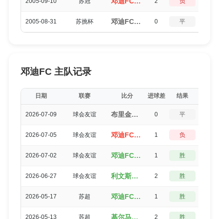
邓迪FC（0-2）艾尔德里联
2005-09-10
苏冠
2
负
3
邓迪FC（1-1）艾尔德里联
2005-08-31
苏挑杯
0
平
5
邓迪FC 主队记录
日期
联赛
比分
进球差
结果
得分
布里金城（1-1）邓迪FC
2026-07-09
球会友谊
0
平
5
邓迪FC（1-2）海法马卡比
2026-07-05
球会友谊
1
负
3
邓迪FC（2-1）帕克斯
2026-07-02
球会友谊
1
胜
3
利文斯顿（2-0）邓迪FC
2026-06-27
球会友谊
2
胜
3
邓迪FC（3-2）阿伯丁
2026-05-17
苏超
1
胜
3
基尔马诺克（3-1）邓迪FC
2026-05-13
苏超
2
胜
3