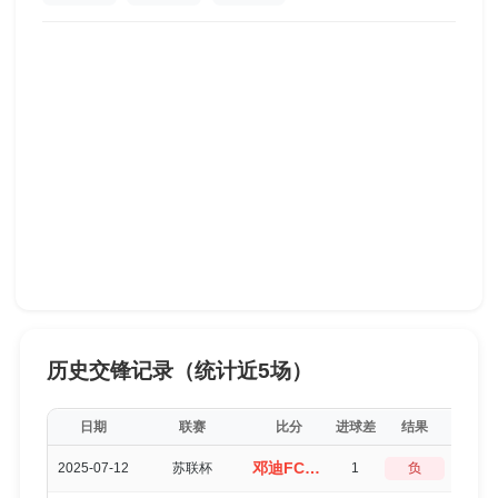
历史交锋记录（统计近5场）
日期
联赛
比分
进球差
结果
平局得
邓迪FC（0-1）艾尔德里联
2025-07-12
苏联杯
1
负
3