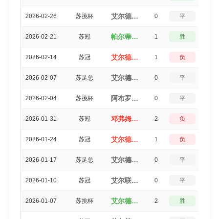
艾尔德里联（1-1）拉茨流浪者
2026-02-26
苏挑杯
0
平
5
帕尔蒂克（1-0）艾尔德里联
2026-02-21
苏冠
1
胜
3
艾尔德里联（0-1）圣约翰斯通
2026-02-14
苏冠
1
负
3
艾尔德里联（1-1）圣米伦
2026-02-07
苏足总
0
平
5
阿布罗斯（2-2）艾尔德里联
2026-02-04
苏挑杯
0
平
5
邓弗姆林（0-2）艾尔德里联
2026-01-31
苏冠
2
负
3
艾尔德里联（0-1）罗斯郡
2026-01-24
苏冠
1
负
3
艾尔德里联（2-2）阿布罗斯
2026-01-17
苏足总
0
平
5
艾尔联（1-1）艾尔德里联
2026-01-10
苏冠
0
平
5
艾尔德里联（3-1）蒙特罗斯
2026-01-07
苏挑杯
2
胜
3