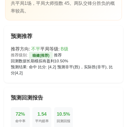
共平局1场，平局大师指数 45。两队交锋分胜负的概
率较高。
预测推荐
推荐方向:
不平
平局等级:
B级
推荐级别:
推荐
稳健(推荐)
回测数据长期模拟有盈利10.50%
预测结果:
命中
比分: [4,2]
预测非平(胜)，实际胜(非平), 比
分[4,2]
预测回测报告
72%
1.54
10.5%
命中率
平均赔率
回测回报