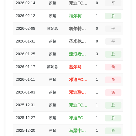
邓迪FC（2-2）利文斯顿
2026-02-14
苏超
0
平
5
福尔柯克（1-0）邓迪FC
2026-02-12
苏超
1
胜
3
凯尔特人（1-1）邓迪FC
2026-02-08
苏足总
0
平
5
圣米伦（0-0）邓迪FC
2026-01-31
苏超
0
平
5
流浪者（3-0）邓迪FC
2026-01-25
苏超
3
胜
0
基尔马诺克（1-2）邓迪FC
2026-01-17
苏足总
1
负
3
邓迪FC（0-1）哈茨
2026-01-11
苏超
1
负
3
邓迪联（0-1）邓迪FC
2026-01-03
苏超
1
负
3
邓迪FC（2-1）基尔马诺克
2025-12-31
苏超
1
胜
3
邓迪FC（1-0）福尔柯克
2025-12-27
苏超
1
胜
3
马瑟韦尔（1-0）邓迪FC
2025-12-20
苏超
1
胜
3