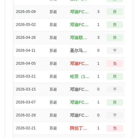
邓迪FC（3-0）利文斯顿
2026-05-09
苏超
3
胜
0
邓迪FC（1-0）圣米伦
2026-05-02
苏超
1
胜
3
邓迪联（3-0）邓迪FC
2026-04-26
苏超
3
胜
0
基尔马诺克（2-2）邓迪FC
2026-04-11
苏超
0
平
5
邓迪FC（1-2）凯尔特人
2026-04-05
苏超
1
负
3
哈茨（1-0）邓迪FC
2026-03-21
苏超
1
胜
3
邓迪FC（2-2）邓迪联
2026-03-15
苏超
0
平
5
邓迪FC（2-1）马瑟韦尔
2026-03-07
苏超
1
胜
3
邓迪FC（3-3）希伯尼安
2026-02-28
苏超
0
平
5
阿伯丁（2-3）邓迪FC
2026-02-21
苏超
1
负
3