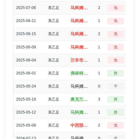
马科姆联合（1-3）弗林特城
2025-07-06
美乙足
2
负
3
马科姆联合（0-1）印第安纳州北部
2025-06-21
美乙足
1
负
3
马科姆联合（1-3）中西部联队
2025-06-15
美乙足
2
负
3
马科姆联合（1-2）奥克兰县FC
2025-06-09
美乙足
1
负
3
兰辛市（1-2）马科姆联合
2025-06-04
美乙足
1
负
3
弗林特城（1-0）马科姆联合
2025-06-01
美乙足
1
胜
3
马科姆联合（1-1）安阿博尔
2025-05-24
美乙足
0
平
5
奥克兰县FC（3-0）马科姆联合
2025-05-18
美乙足
3
胜
0
马科姆联合（2-1）卡拉马祖
2025-05-12
美乙足
1
胜
3
中西部联队（0-2）马科姆联合
2025-05-08
美乙足
2
负
3
马科姆联合（1-1）奥克兰县FC
2024-07-13
美乙足
0
平
5