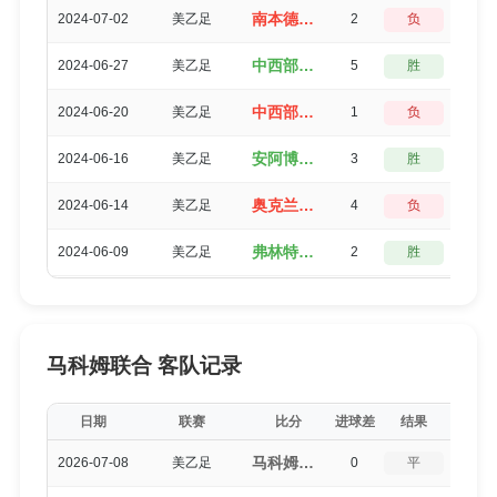
南本德狮子（1-3）中西部联队
2024-07-02
美乙足
2
负
3
中西部联队（5-0）兰辛市
2024-06-27
美乙足
5
胜
0
中西部联队（2-3）弗林特城
2024-06-20
美乙足
1
负
3
安阿博尔（3-0）中西部联队
2024-06-16
美乙足
3
胜
0
奥克兰县FC（0-4）中西部联队
2024-06-14
美乙足
4
负
0
弗林特城（2-0）中西部联队
2024-06-09
美乙足
2
胜
3
马科姆联合 客队记录
日期
联赛
比分
进球差
结果
得分
马科姆联合（2-2）安阿博尔
2026-07-08
美乙足
0
平
5