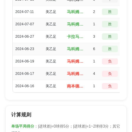
马科姆联合（3-1）弗林特城
2024-07-11
美乙足
2
胜
3
马科姆联合（3-2）兰辛市
2024-07-07
美乙足
1
胜
3
卡拉马祖（3-0）马科姆联合
2024-06-27
美乙足
3
胜
0
马科姆联合（6-0）南本德狮子
2024-06-23
美乙足
6
胜
0
马科姆联合（2-3）安阿博尔
2024-06-19
美乙足
1
负
3
马科姆联合（0-4）卡拉马祖
2024-06-17
美乙足
4
负
0
南本德狮子（0-1）马科姆联合
2024-06-16
美乙足
1
负
3
计算规则
单场平局得分
：|进球差|=0球得5分；|进球差|=1~2球得3分；其它