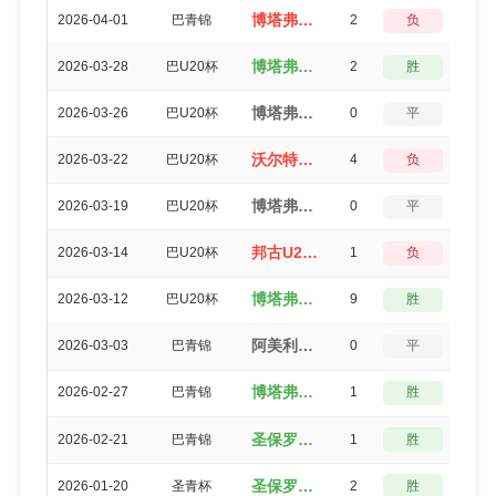
博塔弗戈RJ青年队（0-2）帕尔梅拉斯青年队
2026-04-01
巴青锦
2
负
3
博塔弗戈RJ青年队（3-1）博阿维斯塔青年队
2026-03-28
巴U20杯
2
胜
3
博塔弗戈RJ青年队（0-0）迪斯波图青年队
2026-03-26
巴U20杯
0
平
5
沃尔特雷东达U20（0-4）博塔弗戈RJ青年队
2026-03-22
巴U20杯
4
负
0
博塔弗戈RJ青年队（1-1）奧拉里亞U20
2026-03-19
巴U20杯
0
平
5
邦古U20（0-1）博塔弗戈RJ青年队
2026-03-14
巴U20杯
1
负
3
博塔弗戈RJ青年队（9-0）雷森德U20
2026-03-12
巴U20杯
9
胜
0
阿美利加明尼路青年队（0-0）博塔弗戈RJ青年队
2026-03-03
巴青锦
0
平
5
博塔弗戈RJ青年队（2-1）阿瓦伊(U20)
2026-02-27
巴青锦
1
胜
3
圣保罗青年队（2-1）博塔弗戈RJ青年队
2026-02-21
巴青锦
1
胜
3
圣保罗青年队（3-1）博塔弗戈RJ青年队
2026-01-20
圣青杯
2
胜
3