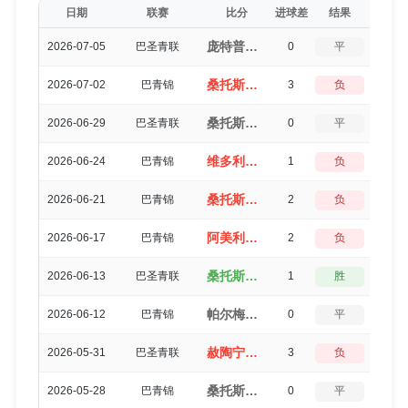
日期
联赛
比分
进球差
结果
得分
庞特普雷塔青年队（0-0）桑托斯青年队
2026-07-05
巴圣青联
0
平
5
桑托斯青年队（0-3）圣保罗青年队
2026-07-02
巴青锦
3
负
0
桑托斯青年队（0-0）科林蒂安青年队
2026-06-29
巴圣青联
0
平
5
维多利亚青年队（1-2）桑托斯青年队
2026-06-24
巴青锦
1
负
3
桑托斯青年队（0-2）巴伊亚青年队
2026-06-21
巴青锦
2
负
3
阿美利加明尼路青年队（1-3）桑托斯青年队
2026-06-17
巴青锦
2
负
3
桑托斯青年队（1-0）加巴库阿拉SP U20
2026-06-13
巴圣青联
1
胜
3
帕尔梅拉斯青年队（2-2）桑托斯青年队
2026-06-12
巴青锦
0
平
5
赦陶宁欧青年队（0-3）桑托斯青年队
2026-05-31
巴圣青联
3
负
0
桑托斯青年队（1-1）博塔弗戈RJ青年队
2026-05-28
巴青锦
0
平
5