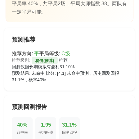
平局率 40%，共平局2场，平局大师指数 38。两队有
一定平局可能。
预测推荐
推荐方向:
平
平局等级:
C级
推荐级别:
推荐
稳健(推荐)
回测数据长期模拟有盈利31.10%
预测结果:
未命中
比分: [4,1]
未命中预测，历史回测回报
31.1%，概率40%
预测回测报告
40%
1.95
31.1%
命中率
平均赔率
回测回报