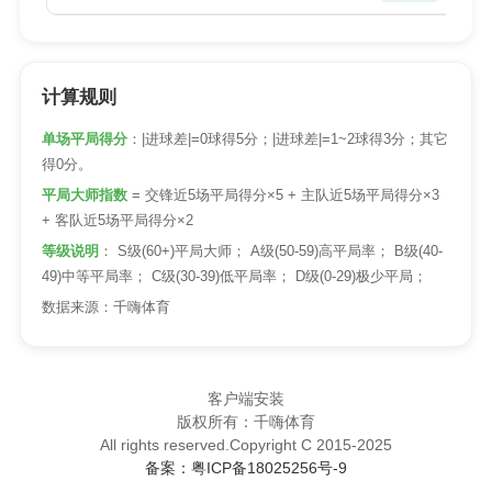
计算规则
单场平局得分
：|进球差|=0球得5分；|进球差|=1~2球得3分；其它
得0分。
平局大师指数
= 交锋近5场平局得分×5 + 主队近5场平局得分×3
+ 客队近5场平局得分×2
等级说明
： S级(60+)平局大师； A级(50-59)高平局率； B级(40-
49)中等平局率； C级(30-39)低平局率； D级(0-29)极少平局；
数据来源：千嗨体育
客户端安装
版权所有：千嗨体育
All rights reserved.Copyright C 2015-2025
备案：粤ICP备18025256号-9