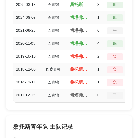
桑托斯青年队（4-1）博塔弗戈RJ青年队
2025-03-13
巴青锦
3
胜
0
博塔弗戈RJ青年队（3-2）桑托斯青年队
2024-08-08
巴青锦
1
胜
3
博塔弗戈RJ青年队（1-1）桑托斯青年队
2021-08-23
巴青锦
0
平
5
博塔弗戈RJ青年队（4-0）桑托斯青年队
2020-11-05
巴青锦
4
胜
0
博塔弗戈RJ青年队（0-2）桑托斯青年队
2019-10-10
巴青锦
2
负
3
桑托斯青年队（1-2）博塔弗戈RJ青年队
2018-12-05
巴皮青杯
1
负
3
桑托斯青年队（0-1）博塔弗戈RJ青年队
2014-12-11
巴青锦
1
负
3
博塔弗戈RJ青年队（1-1）桑托斯青年队
2011-12-12
巴青锦
0
平
5
桑托斯青年队 主队记录