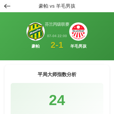
豪帕 vs 羊毛男孩
首页
>
排行榜
>
平局大师榜
>
芬兰丙级联赛
07-04 22:00
2-1
豪帕
羊毛男孩
平局大师指数分析
24