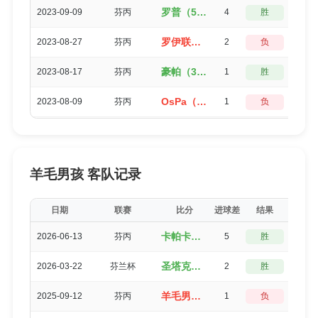
罗普（5-1）豪帕
2023-09-09
芬丙
4
胜
0
罗伊联合（3-5）豪帕
2023-08-27
芬丙
2
负
3
豪帕（3-2）特尔维塔
2023-08-17
芬丙
1
胜
3
OsPa（0-1）豪帕
2023-08-09
芬丙
1
负
3
羊毛男孩 客队记录
日期
联赛
比分
进球差
结果
得分
卡帕卡亚尼（5-0）羊毛男孩
2026-06-13
芬丙
5
胜
0
圣塔克鲁斯（3-1）羊毛男孩
2026-03-22
芬兰杯
2
胜
3
羊毛男孩（2-3）萨基兰塔
2025-09-12
芬丙
1
负
3