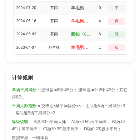
羊毛男孩（2-2）卡普斯
2024-07-20
芬丙
0
平
5
羊毛男孩（0-4）OsPa
2024-06-16
芬丙
4
负
0
豪帕（6-0）羊毛男孩
2024-05-03
芬丙
6
胜
0
羊毛男孩（3-4）豪帕
2023-04-07
芬兰杯
1
负
3
计算规则
单场平局得分
：|进球差|=0球得5分；|进球差|=1~2球得3分；其它
得0分。
平局大师指数
= 交锋近5场平局得分×5 + 主队近5场平局得分×3
+ 客队近5场平局得分×2
等级说明
： S级(60+)平局大师； A级(50-59)高平局率； B级(40-
49)中等平局率； C级(30-39)低平局率； D级(0-29)极少平局；
数据来源：千嗨体育