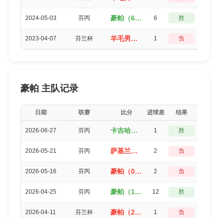
豪帕（6-0）羊毛男孩
2024-05-03
芬丙
6
胜
0
羊毛男孩（3-4）豪帕
2023-04-07
芬兰杯
1
负
3
豪帕 主队记录
日期
联赛
比分
进球差
结果
得分
卡吉哈（3-2）豪帕
2026-06-27
芬丙
1
胜
3
萨基兰塔（0-2）豪帕
2026-05-21
芬丙
2
负
3
豪帕（0-2）罗普
2026-05-16
芬丙
2
负
3
豪帕（13-1）蓬帕
2026-04-25
芬丙
12
胜
0
豪帕（2-3）GBK科科拉
2026-04-11
芬兰杯
1
负
3