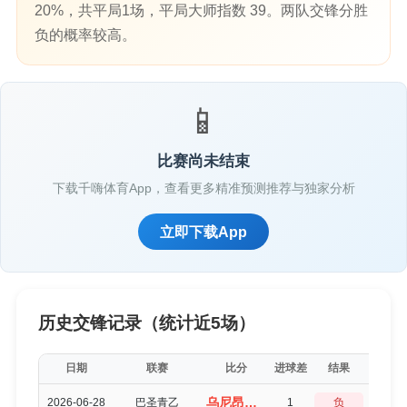
20%，共平局1场，平局大师指数 39。两队交锋分胜
负的概率较高。
📱
比赛尚未结束
下载千嗨体育App，查看更多精准预测推荐与独家分析
立即下载App
历史交锋记录（统计近5场）
日期
联赛
比分
进球差
结果
平局得
乌尼昂U23（2-3）莫阿FCU23
2026-06-28
巴圣青乙
1
负
3