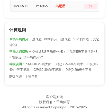
乌尼昂U23（0-1）玛瓦SP U23
2024-05-19
巴圣青乙
1
负
3
计算规则
单场平局得分
：|进球差|=0球得5分；|进球差|=1~2球得3分；其它
得0分。
平局大师指数
= 交锋近5场平局得分×5 + 主队近5场平局得分×3
+ 客队近5场平局得分×2
等级说明
： S级(60+)平局大师； A级(50-59)高平局率； B级(40-
49)中等平局率； C级(30-39)低平局率； D级(0-29)极少平局；
数据来源：千嗨体育
客户端安装
版权所有：千嗨体育
All rights reserved.Copyright C 2015-2025