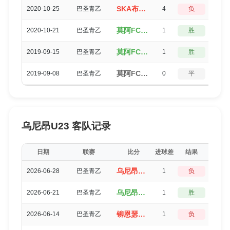
SKA布拉希利亚（0-4）莫阿FCU23
2020-10-25
巴圣青乙
4
负
0
莫阿FCU23（2-1）巴塞罗那SP
2020-10-21
巴圣青乙
1
胜
3
莫阿FCU23（1-0）里奥布兰克
2019-09-15
巴圣青乙
1
胜
3
莫阿FCU23（3-3）伊塔皮伦斯SP
2019-09-08
巴圣青乙
0
平
5
乌尼昂U23 客队记录
日期
联赛
比分
进球差
结果
得分
乌尼昂U23（2-3）莫阿FCU23
2026-06-28
巴圣青乙
1
负
3
乌尼昂U23（2-1）伊塔夸克塞图巴U23
2026-06-21
巴圣青乙
1
胜
3
铆恩瑟U23（0-1）乌尼昂U23
2026-06-14
巴圣青乙
1
负
3