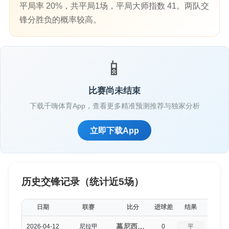
平局率 20%，共平局1场，平局大师指数 41。两队交
锋分胜负的概率较高。
📱
比赛尚未结束
下载千嗨体育App，查看更多精准预测推荐与独家分析
立即下载App
历史交锋记录（统计近5场）
日期
联赛
比分
进球差
结果
平局得
幕尼西波尔哈拉帕（1-1）马塔加尔帕FC
2026-04-12
尼拉甲
0
平
5