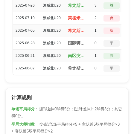
希尤斯布伦贝斯U20（5-2）哈柯亚东悉尼市(U20)
2025-07-26
澳威北U20
3
胜
0
莱德米尔狮子U20（0-2）希尤斯布伦贝斯U20
2025-07-19
澳威北U20
2
负
3
希尤斯布伦贝斯U20（1-2）坎特伯雷班克斯城U20
2025-07-05
澳威北U20
1
负
3
国际狮U20（1-1）希尤斯布伦贝斯U20
2025-06-28
澳威北U20
0
平
5
南区突袭者U20（2-1）希尤斯布伦贝斯U20
2025-06-21
澳威北U20
1
胜
3
希尤斯布伦贝斯U20（1-1）北方虎U20
2025-06-07
澳威北U20
0
平
5
计算规则
单场平局得分
：|进球差|=0球得5分；|进球差|=1~2球得3分；其它
得0分。
平局大师指数
= 交锋近5场平局得分×5 + 主队近5场平局得分×3
+ 客队近5场平局得分×2