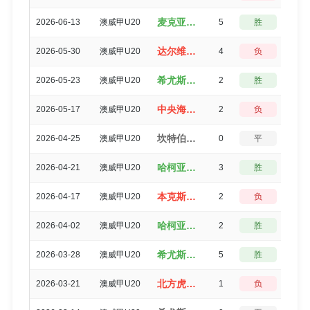
麦克亚瑟公羊队U20（6-1）希尤斯布伦贝斯U20
2026-06-13
澳威甲U20
5
胜
0
达尔维奇希尔U20（0-4）希尤斯布伦贝斯U20
2026-05-30
澳威甲U20
4
负
0
希尤斯布伦贝斯U20（2-0）黑镇斯巴达U20
2026-05-23
澳威甲U20
2
胜
3
中央海岸水手U20（3-5）希尤斯布伦贝斯U20
2026-05-17
澳威甲U20
2
负
3
坎特伯雷班克斯城U20（1-1）希尤斯布伦贝斯U20
2026-04-25
澳威甲U20
0
平
5
哈柯亚东悉尼市(U20)（3-0）希尤斯布伦贝斯U20
2026-04-21
澳威甲U20
3
胜
0
本克斯拓城狮队U20（2-4）希尤斯布伦贝斯U20
2026-04-17
澳威甲U20
2
负
3
哈柯亚东悉尼市(U20)（2-0）希尤斯布伦贝斯U20
2026-04-02
澳威甲U20
2
胜
3
希尤斯布伦贝斯U20（5-0）国际狮U20
2026-03-28
澳威甲U20
5
胜
0
北方虎U20（2-3）希尤斯布伦贝斯U20
2026-03-21
澳威甲U20
1
负
3