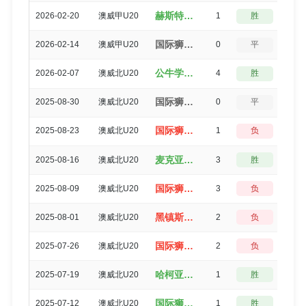
赫斯特维尔U20（2-1）国际狮U20
2026-02-20
澳威甲U20
1
胜
3
国际狮U20（2-2）坎特伯雷班克斯城U20
2026-02-14
澳威甲U20
0
平
5
公牛学院U20（4-0）国际狮U20
2026-02-07
澳威北U20
4
胜
0
国际狮U20（1-1）保尼白鹰U20
2025-08-30
澳威北U20
0
平
5
国际狮U20（1-2）达尔维奇希尔U20
2025-08-23
澳威北U20
1
负
3
麦克亚瑟公羊队U20（4-1）国际狮U20
2025-08-16
澳威北U20
3
胜
0
国际狮U20（0-3）骑警流浪U20
2025-08-09
澳威北U20
3
负
0
黑镇斯巴达U20（0-2）国际狮U20
2025-08-01
澳威北U20
2
负
3
国际狮U20（1-3）南区突袭者U20
2025-07-26
澳威北U20
2
负
3
哈柯亚东悉尼市(U20)（2-1）国际狮U20
2025-07-19
澳威北U20
1
胜
3
国际狮U20（2-1）新南威尔士大学U20
2025-07-12
澳威北U20
1
胜
3