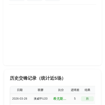
历史交锋记录（统计近5场）
日期
联赛
比分
进球差
结果
平局得
希尤斯布伦贝斯U20（5-0）国际狮U20
2026-03-28
澳威甲U20
5
胜
0