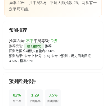
局率 40%，共平局2场，平局大师指数 25。两队有一
定平局可能。
预测推荐
推荐方向:
不平
平局等级:
D级
推荐级别:
推荐
成长(推荐)
回测数据长期模拟有盈利3.50%
预测结果:
未命中
比分: [0,0]
未命中预测，历史回测回报
3.5%，概率82%
预测回测报告
82%
1.29
3.5%
命中率
平均赔率
回测回报