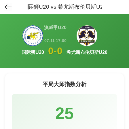
国际狮U20 vs 希尤斯布伦贝斯U20
首页
>
排行榜
>
平局大师榜
>
澳威甲U20
07-11 17:00
0-0
国际狮U20
希尤斯布伦贝斯U20
平局大师指数分析
25