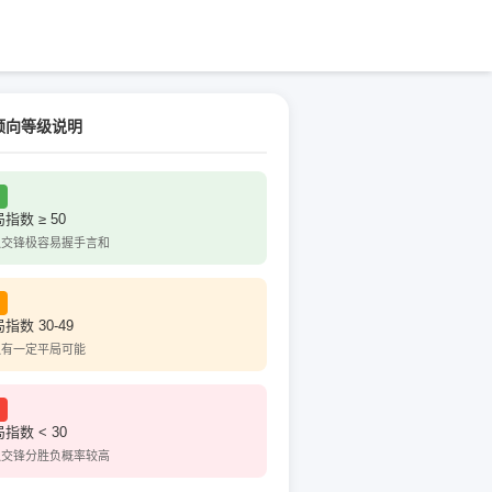
倾向等级说明
指数 ≥ 50
队交锋极容易握手言和
指数 30-49
队有一定平局可能
指数 < 30
队交锋分胜负概率较高