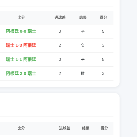
比分
进球差
结果
得分
阿根廷 0-0 瑞士
0
5
平
瑞士 1-3 阿根廷
2
3
负
瑞士 1-1 阿根廷
0
5
平
阿根廷 2-0 瑞士
2
3
胜
比分
进球差
结果
得分