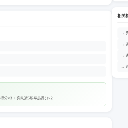
相关
→ 
→ 
→ 
→ 
得分×3 + 客队近5场平局得分×2