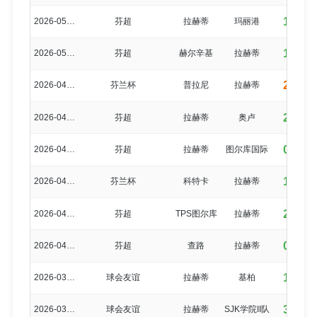
1-1
2026-05-10
芬超
拉赫蒂
玛丽港
1-0
2026-05-05
芬超
赫尔辛基
拉赫蒂
2-4
2026-04-28
芬兰杯
普拉尼
拉赫蒂
2-1
2026-04-25
芬超
拉赫蒂
奥卢
0-2
2026-04-18
芬超
拉赫蒂
图尔库国际
1-3
2026-04-13
芬兰杯
科特卡
拉赫蒂
2-1
2026-04-10
芬超
TPS图尔库
拉赫蒂
0-1
2026-04-04
芬超
查路
拉赫蒂
1-1
2026-03-28
球会友谊
拉赫蒂
基柏
3-1
2026-03-14
球会友谊
拉赫蒂
SJK学院II队