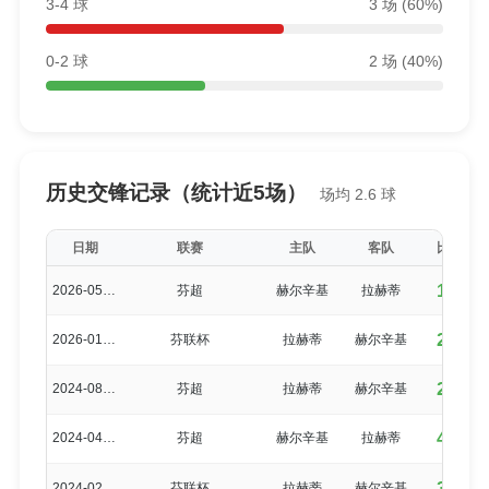
3-4 球
3 场 (60%)
0-2 球
2 场 (40%)
历史交锋记录（统计近5场）
场均 2.6 球
日期
联赛
主队
客队
比分
1-0
2026-05-05
芬超
赫尔辛基
拉赫蒂
2-0
2026-01-24
芬联杯
拉赫蒂
赫尔辛基
2-1
2024-08-04
芬超
拉赫蒂
赫尔辛基
4-0
2024-04-11
芬超
赫尔辛基
拉赫蒂
3-0
2024-02-27
芬联杯
拉赫蒂
赫尔辛基