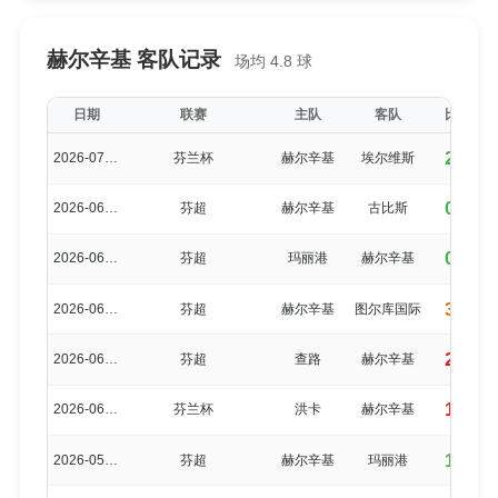
赫尔辛基 客队记录
场均 4.8 球
日期
联赛
主队
客队
比分
2-1
2026-07-02
芬兰杯
赫尔辛基
埃尔维斯
0-4
2026-06-27
芬超
赫尔辛基
古比斯
0-4
2026-06-24
芬超
玛丽港
赫尔辛基
3-3
2026-06-17
芬超
赫尔辛基
图尔库国际
2-5
2026-06-13
芬超
查路
赫尔辛基
1-7
2026-06-09
芬兰杯
洪卡
赫尔辛基
1-0
2026-05-30
芬超
赫尔辛基
玛丽港