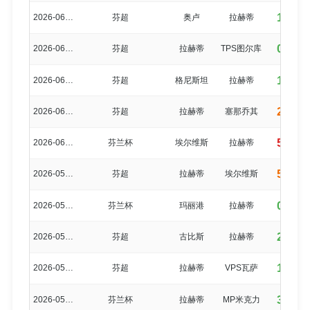
1-1
2026-06-28
芬超
奥卢
拉赫蒂
0-0
2026-06-23
芬超
拉赫蒂
TPS图尔库
1-0
2026-06-18
芬超
格尼斯坦
拉赫蒂
2-3
2026-06-14
芬超
拉赫蒂
塞那乔其
5-2
2026-06-10
芬兰杯
埃尔维斯
拉赫蒂
5-0
2026-05-30
芬超
拉赫蒂
埃尔维斯
0-1
2026-05-26
芬兰杯
玛丽港
拉赫蒂
2-1
2026-05-23
芬超
古比斯
拉赫蒂
1-1
2026-05-18
芬超
拉赫蒂
VPS瓦萨
3-1
2026-05-13
芬兰杯
拉赫蒂
MP米克力