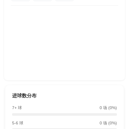
进球数分布
7+ 球
0 场 (0%)
5-6 球
0 场 (0%)