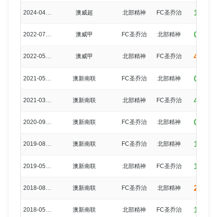
1-3
2024-04-06
澳威超
北部精神
FC圣乔治
0-1
2022-07-23
澳威甲
FC圣乔治
北部精神
4-1
2022-05-07
澳威甲
北部精神
FC圣乔治
0-2
2021-05-22
澳新南联
FC圣乔治
北部精神
4-0
2021-03-06
澳新南联
北部精神
FC圣乔治
0-2
2020-09-26
澳新南联
FC圣乔治
北部精神
1-2
2019-08-03
澳新南联
FC圣乔治
北部精神
1-0
2019-05-04
澳新南联
北部精神
FC圣乔治
2-4
2018-08-26
澳新南联
FC圣乔治
北部精神
1-0
2018-05-26
澳新南联
北部精神
FC圣乔治