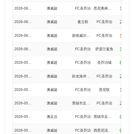
1-2
2026-06-27
澳威超
FC圣乔治
悉尼奥林匹克
2-0
2026-06-20
澳威超
曼立联
FC圣乔治
1-4
2026-06-13
澳威超
新南威尔士大学
FC圣乔治
1-2
2026-06-06
澳威超
FC圣乔治
萨瑟兰鲨鱼
0-1
2026-05-30
澳威超
FC圣乔治
圣乔治城
2-0
2026-05-24
澳威超
卧龙海岸狼队
FC圣乔治
1-3
2026-05-16
澳威超
FC圣乔治
悉尼联
2-1
2026-05-10
澳威超
黑镇市足球俱乐部
FC圣乔治
0-2
2026-05-06
澳足总
FC圣乔治
黑镇市足球俱乐部
0-4
2026-05-02
澳威超
FC圣乔治
西悉尼流浪者青年队