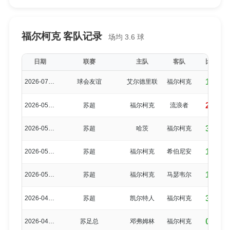
福尔柯克 客队记录
场均 3.6 球
日期
联赛
主队
客队
比分
1-2
2026-07-08
球会友谊
艾尔德里联
福尔柯克
2-5
2026-05-16
苏超
福尔柯克
流浪者
3-0
2026-05-14
苏超
哈茨
福尔柯克
1-3
2026-05-09
苏超
福尔柯克
希伯尼安
1-0
2026-05-02
苏超
福尔柯克
马瑟韦尔
3-1
2026-04-26
苏超
凯尔特人
福尔柯克
0-0
2026-04-18
苏足总
邓弗姆林
福尔柯克