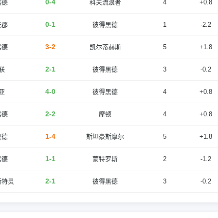
0-4
黑德
科夫流浪者
4
+0.8
0-1
夫郡
彼得黑德
1
-2.2
3-2
黑德
凯尔蒂赫斯
5
+1.8
2-1
联
彼得黑德
3
-0.2
4-0
亚
彼得黑德
4
+0.8
2-2
黑德
摩顿
4
+0.8
1-4
黑德
斯坦豪斯摩尔
5
+1.8
1-1
黑德
蒙特罗斯
2
-1.2
2-1
斯特灵
彼得黑德
3
-0.2