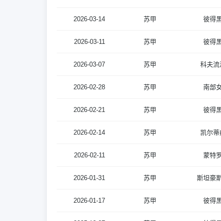
2026-03-14
苏甲
彼得
2026-03-11
苏甲
彼得
2026-03-07
苏甲
科夫流
2026-02-28
苏甲
南部
2026-02-21
苏甲
彼得
2026-02-14
苏甲
凯尔蒂
2026-02-11
苏甲
蒙特
2026-01-31
苏甲
斯坦豪
2026-01-17
苏甲
彼得