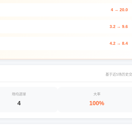
4 → 20.0
3.2 → 9.6
4.2 → 8.4
基于近5场历史
场均进球
大率
4
100%