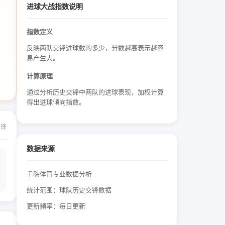
进球大战指数说明
指数定义
反映两队交锋进球数的多少，分数越高表示越容
易产生大。
计算原理
通过分析历史交锋中两队的进球表现，加权计算
得出进球倾向指数。
交锋
数据来源
千嗨体育专业数据分析
统计范围：球队历史交锋数据
更新频率：每日更新