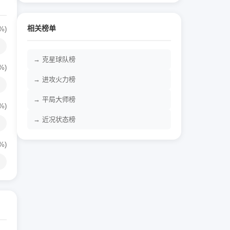
相关榜单
%)
→ 克星球队榜
%)
→ 进攻火力榜
→ 平局大师榜
%)
→ 近况状态榜
%)