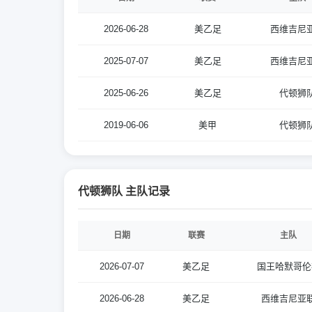
2026-06-28
美乙足
西维吉尼
2025-07-07
美乙足
西维吉尼
2025-06-26
美乙足
代顿狮
2019-06-06
美甲
代顿狮
代顿狮队 主队记录
日期
联赛
主队
2026-07-07
美乙足
国王哈默哥伦
2026-06-28
美乙足
西维吉尼亚