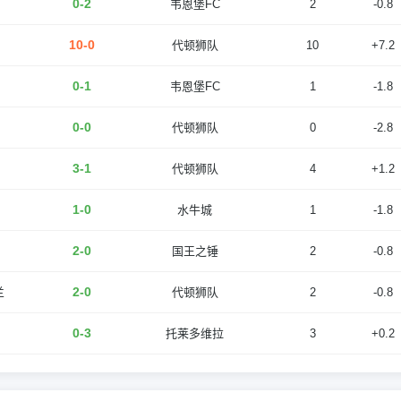
0-2
韦恩堡FC
2
-0.8
10-0
代顿狮队
10
+7.2
0-1
韦恩堡FC
1
-1.8
0-0
代顿狮队
0
-2.8
3-1
代顿狮队
4
+1.2
1-0
水牛城
1
-1.8
2-0
国王之锤
2
-0.8
2-0
兰
代顿狮队
2
-0.8
0-3
托莱多维拉
3
+0.2