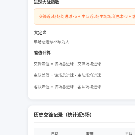
进球大战指数
交锋近5场场均进球×5 + 主队近5场主场场均进球×3 +
大定义
单场总进球≥3球为大
差值计算
交锋差值 = 该场总进球 - 交锋场均进球
主队差值 = 该场总进球 - 主队场均进球
客队差值 = 该场总进球 - 客队场均进球
历史交锋记录（统计近5场）
日期
联赛
主队