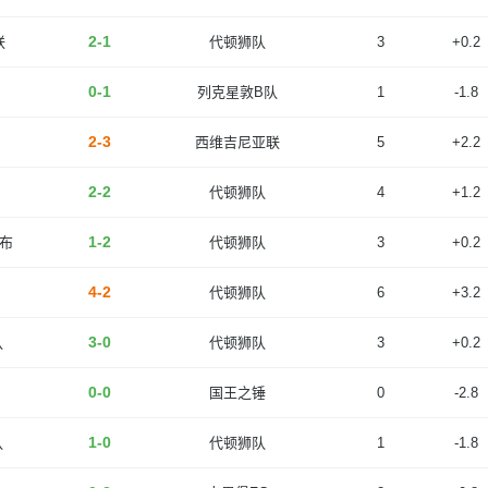
2-1
联
代顿狮队
3
+0.2
0-1
列克星敦B队
1
-1.8
2-3
西维吉尼亚联
5
+2.2
2-2
代顿狮队
4
+1.2
1-2
布
代顿狮队
3
+0.2
4-2
代顿狮队
6
+3.2
3-0
队
代顿狮队
3
+0.2
0-0
国王之锤
0
-2.8
1-0
队
代顿狮队
1
-1.8