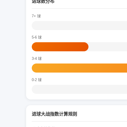
进球数分布
7+ 球
5-6 球
3-4 球
0-2 球
进球大战指数计算规则