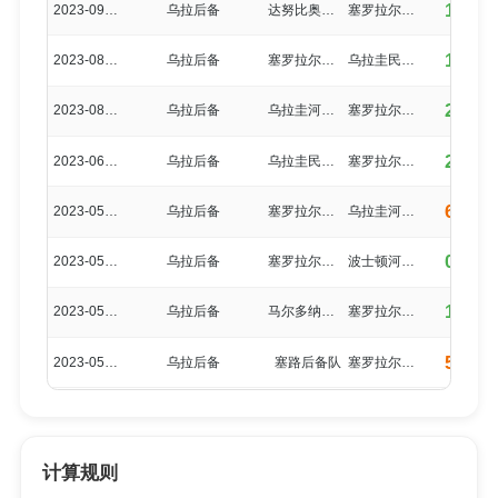
1-0
2023-09-05
乌拉后备
达努比奥后备队
塞罗拉尔戈后备队
1-2
2023-08-30
乌拉后备
塞罗拉尔戈后备队
乌拉圭民族后备队
2-0
2023-08-22
乌拉后备
乌拉圭河床后备队
塞罗拉尔戈后备队
2-1
2023-06-07
乌拉后备
乌拉圭民族后备队
塞罗拉尔戈后备队
6-0
2023-05-30
乌拉后备
塞罗拉尔戈后备队
乌拉圭河床后备队
0-0
2023-05-23
乌拉后备
塞罗拉尔戈后备队
波士顿河后备队
1-1
2023-05-16
乌拉后备
马尔多纳多后备队
塞罗拉尔戈后备队
5-1
2023-05-02
乌拉后备
塞路后备队
塞罗拉尔戈后备队
计算规则