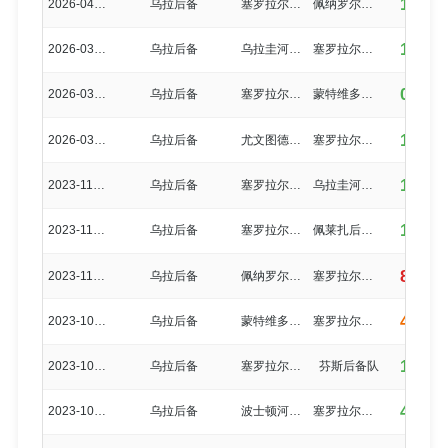
1-3
2026-04-01
乌拉后备
塞罗拉尔戈后备队
佩纳罗尔后备队
1-3
2026-03-26
乌拉后备
乌拉圭河床后备队
塞罗拉尔戈后备队
0-0
2026-03-17
乌拉后备
塞罗拉尔戈后备队
蒙特维多竞技后备队
1-1
2026-03-11
乌拉后备
尤文图德德拉后备队
塞罗拉尔戈后备队
1-1
2023-11-28
乌拉后备
塞罗拉尔戈后备队
乌拉圭河床后备队
1-3
2023-11-08
乌拉后备
塞罗拉尔戈后备队
佩莱扎后备队
8-0
2023-11-01
乌拉后备
佩纳罗尔后备队
塞罗拉尔戈后备队
4-1
2023-10-24
乌拉后备
蒙特维多竞技后备队
塞罗拉尔戈后备队
1-0
2023-10-17
乌拉后备
塞罗拉尔戈后备队
芬斯后备队
4-0
2023-10-10
乌拉后备
波士顿河后备队
塞罗拉尔戈后备队