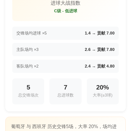
进球大战指数
C级 - 低进球
交锋场均进球 ×5
1.4 → 贡献 7.00
主队场均 ×3
2.6 → 贡献 7.80
客队场均 ×2
2.4 → 贡献 4.80
5
7
20%
总交锋场次
总进球数
大率(≥3球)
葡萄牙 与 西班牙 历史交锋5场，大率 20%，场均进