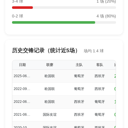
3-4 球
1 场 (20%)
0-2 球
4 场 (80%)
历史交锋记录（统计近5场）
场均 1.4 球
日期
联赛
主队
客队
比分
2-2
2025-06-09
欧国联
葡萄牙
西班牙
0-1
2022-09-28
欧国联
葡萄牙
西班牙
1-1
2022-06-03
欧国联
西班牙
葡萄牙
0-0
2021-06-05
国际友谊
西班牙
葡萄牙
0-0
2020-10-08
国际友谊
葡萄牙
西班牙