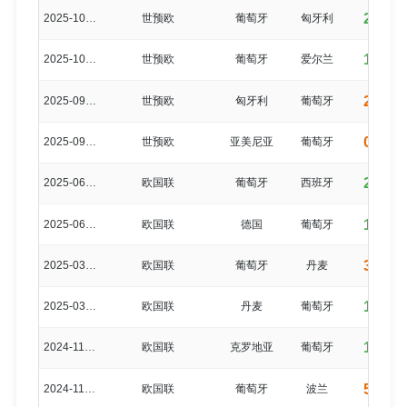
2-2
2025-10-15
世预欧
葡萄牙
匈牙利
1-0
2025-10-12
世预欧
葡萄牙
爱尔兰
2-3
2025-09-10
世预欧
匈牙利
葡萄牙
0-5
2025-09-07
世预欧
亚美尼亚
葡萄牙
2-2
2025-06-09
欧国联
葡萄牙
西班牙
1-2
2025-06-05
欧国联
德国
葡萄牙
3-2
2025-03-24
欧国联
葡萄牙
丹麦
1-0
2025-03-21
欧国联
丹麦
葡萄牙
1-1
2024-11-19
欧国联
克罗地亚
葡萄牙
5-1
2024-11-16
欧国联
葡萄牙
波兰