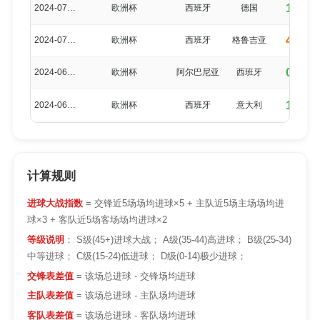
1-1
2024-07-06
欧洲杯
西班牙
德国
4-1
2024-07-01
欧洲杯
西班牙
格鲁吉亚
0-1
2024-06-25
欧洲杯
阿尔巴尼亚
西班牙
1-0
2024-06-21
欧洲杯
西班牙
意大利
计算规则
进球大战指数
= 交锋近5场场均进球×5 + 主队近5场主场场均进
球×3 + 客队近5场客场场均进球×2
等级说明
： S级(45+)进球大战； A级(35-44)高进球； B级(25-34)
中等进球； C级(15-24)低进球； D级(0-14)极少进球；
交锋表差值
= 该场总进球 - 交锋场均进球
主队表差值
= 该场总进球 - 主队场均进球
客队表差值
= 该场总进球 - 客队场均进球