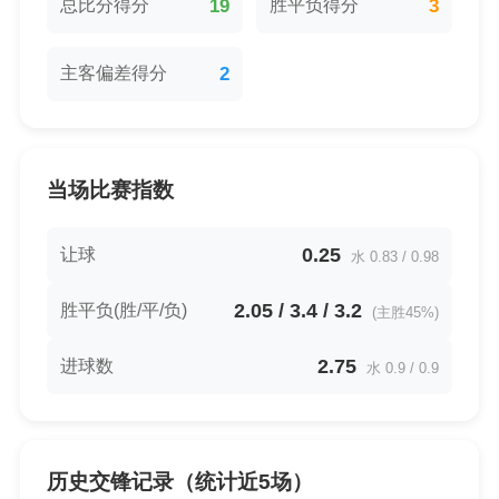
总比分得分
19
胜平负得分
3
主客偏差得分
2
当场比赛指数
0.25
让球
水 0.83 / 0.98
2.05 / 3.4 / 3.2
胜平负(胜/平/负)
(主胜45%)
2.75
进球数
水 0.9 / 0.9
历史交锋记录（统计近5场）