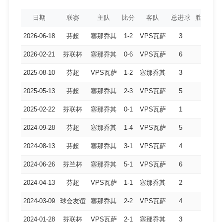
日期
联赛
主队
比分
客队
总进球
胜平负
2026-06-18
芬超
塞那乔其
1-2
VPS瓦萨
3
胜
2026-02-21
芬联杯
塞那乔其
0-6
VPS瓦萨
6
胜
2025-08-10
芬超
VPS瓦萨
1-2
塞那乔其
3
负
2025-05-13
芬超
塞那乔其
2-3
VPS瓦萨
5
胜
2025-02-22
芬联杯
塞那乔其
0-1
VPS瓦萨
1
胜
2024-09-28
芬超
塞那乔其
1-4
VPS瓦萨
5
胜
2024-08-13
芬超
塞那乔其
3-1
VPS瓦萨
4
负
2024-06-26
芬兰杯
塞那乔其
5-1
VPS瓦萨
6
负
2024-04-13
芬超
VPS瓦萨
1-1
塞那乔其
2
平
2024-03-09
球会友谊
塞那乔其
2-2
VPS瓦萨
4
平
2024-01-28
芬联杯
VPS瓦萨
2-1
塞那乔其
3
胜