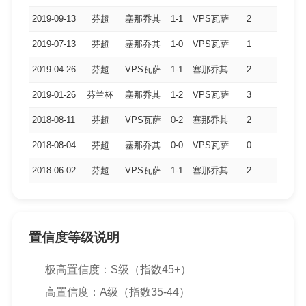
2019-09-13
芬超
塞那乔其
1-1
VPS瓦萨
2
平
2019-07-13
芬超
塞那乔其
1-0
VPS瓦萨
1
负
2019-04-26
芬超
VPS瓦萨
1-1
塞那乔其
2
平
2019-01-26
芬兰杯
塞那乔其
1-2
VPS瓦萨
3
胜
2018-08-11
芬超
VPS瓦萨
0-2
塞那乔其
2
负
2018-08-04
芬超
塞那乔其
0-0
VPS瓦萨
0
平
2018-06-02
芬超
VPS瓦萨
1-1
塞那乔其
2
平
置信度等级说明
极高置信度：S级（指数45+）
高置信度：A级（指数35-44）