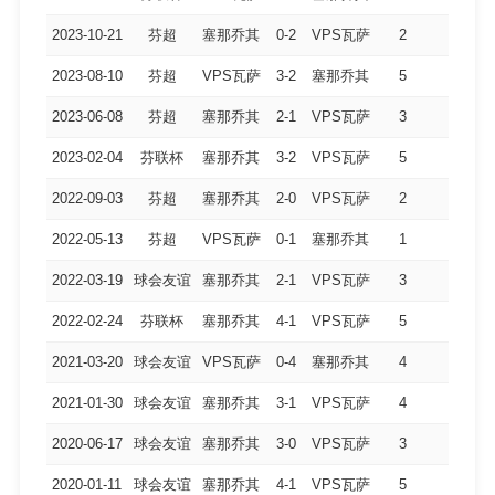
2023-10-21
芬超
塞那乔其
0-2
VPS瓦萨
2
胜
2023-08-10
芬超
VPS瓦萨
3-2
塞那乔其
5
胜
2023-06-08
芬超
塞那乔其
2-1
VPS瓦萨
3
负
2023-02-04
芬联杯
塞那乔其
3-2
VPS瓦萨
5
负
2022-09-03
芬超
塞那乔其
2-0
VPS瓦萨
2
负
2022-05-13
芬超
VPS瓦萨
0-1
塞那乔其
1
负
2022-03-19
球会友谊
塞那乔其
2-1
VPS瓦萨
3
负
2022-02-24
芬联杯
塞那乔其
4-1
VPS瓦萨
5
负
2021-03-20
球会友谊
VPS瓦萨
0-4
塞那乔其
4
负
2021-01-30
球会友谊
塞那乔其
3-1
VPS瓦萨
4
负
2020-06-17
球会友谊
塞那乔其
3-0
VPS瓦萨
3
负
2020-01-11
球会友谊
塞那乔其
4-1
VPS瓦萨
5
负