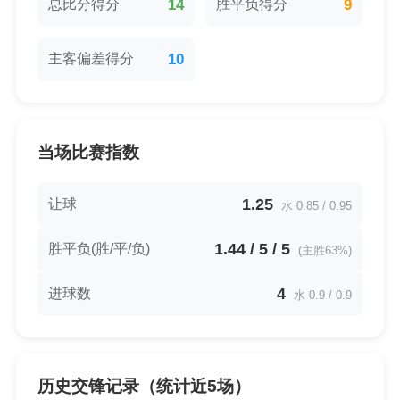
总比分得分
14
胜平负得分
9
主客偏差得分
10
当场比赛指数
1.25
让球
水 0.85 / 0.95
1.44 / 5 / 5
胜平负(胜/平/负)
(主胜63%)
4
进球数
水 0.9 / 0.9
历史交锋记录（统计近5场）