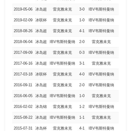
2019-05-06
冰岛超
雷克雅未克
3-0
IBV韦斯特曼纳
3
2019-02-09
冰联杯
雷克雅未克
1-0
IBV韦斯特曼纳
1
2018-08-26
冰岛超
雷克雅未克
4-1
IBV韦斯特曼纳
5
2018-06-04
冰岛超
IBV韦斯特曼纳
2-0
雷克雅未克
2
2017-09-09
冰岛超
雷克雅未克
0-3
IBV韦斯特曼纳
3
2017-06-16
冰岛超
IBV韦斯特曼纳
3-1
雷克雅未克
4
2017-03-18
冰联杯
雷克雅未克
4-0
IBV韦斯特曼纳
4
2016-09-11
冰岛超
雷克雅未克
2-0
IBV韦斯特曼纳
2
2016-06-05
冰岛超
IBV韦斯特曼纳
1-0
雷克雅未克
1
2016-02-02
冰岛锦
雷克雅未克
1-2
IBV韦斯特曼纳
3
2015-08-22
冰岛超
IBV韦斯特曼纳
1-1
雷克雅未克
2
2015-07-31
冰岛杯
雷克雅未克
4-1
IBV韦斯特曼纳
5