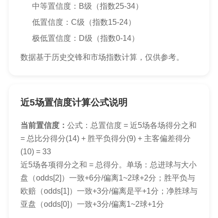
中等置信度：B级（指数25-34）
低置信度：C级（指数15-24）
极低置信度：D级（指数0-14）
数据基于历史交锋和市场指数计算，仅供参考。
近5场置信度计算公式说明
当前置信度：
公式：总置信度 = 近5场各场得分之和
= 总比分得分(14) + 胜平负得分(9) + 主客偏差得分
(10) = 33
近5场各项得分之和 = 总得分。单场：总进球与大小
盘（odds[2]）一致+6分/偏离1~2球+2分；胜平负与
欧赔（odds[1]）一致+3分/偏离是平+1分；净胜球与
亚盘（odds[0]）一致+3分/偏离1~2球+1分