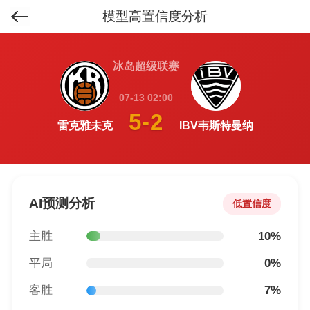
模型高置信度分析
首页
>
排行榜
>
模型高置信度榜
>
冰岛超级联赛
07-13 02:00
5-2
雷克雅未克
IBV韦斯特曼纳
AI预测分析
低置信度
主胜
10%
平局
0%
客胜
7%