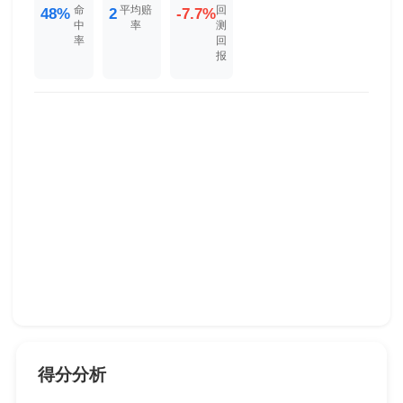
命
平均赔
回
48%
2
-7.7%
中
率
测
率
回
报
得分分析