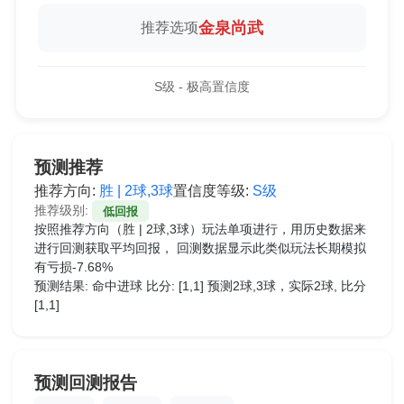
金泉尚武
推荐选项
S级 - 极高置信度
预测推荐
推荐方向:
胜 | 2球,3球
置信度等级:
S级
推荐级别:
低回报
按照推荐方向（胜 | 2球,3球）玩法单项进行，用历史数据来
进行回测获取平均回报， 回测数据显示此类似玩法长期模拟
有亏损-7.68%
预测结果:
命中进球
比分: [1,1]
预测2球,3球，实际2球, 比分
[1,1]
预测回测报告