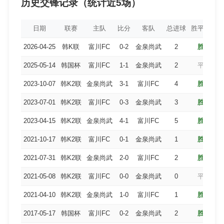
历史交锋记录（统计近5场）
日期
联赛
主队
比分
客队
总进球
胜平负
主
2026-04-25
韩K联
富川FC
0-2
金泉尚武
2
胜
2025-05-14
韩国杯
富川FC
1-1
金泉尚武
2
平
2023-10-07
韩K2联
金泉尚武
3-1
富川FC
4
胜
2023-07-01
韩K2联
富川FC
0-3
金泉尚武
3
胜
2023-04-15
韩K2联
金泉尚武
4-1
富川FC
5
胜
2021-10-17
韩K2联
富川FC
0-1
金泉尚武
1
胜
2021-07-31
韩K2联
金泉尚武
2-0
富川FC
2
胜
2021-05-08
韩K2联
富川FC
0-0
金泉尚武
0
平
2021-04-10
韩K2联
金泉尚武
1-0
富川FC
1
胜
2017-05-17
韩国杯
富川FC
0-2
金泉尚武
2
胜