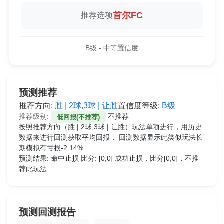
首尔FC
推荐选项
B级 - 中等置信度
预测推荐
推荐方向:
胜 | 2球,3球 | 让胜
置信度等级:
B级
推荐级别:
不推荐
低回报(不推荐)
按照推荐方向（胜 | 2球,3球 | 让胜）玩法单项进行，用历史
数据来进行回测获取平均回报， 回测数据显示此类似玩法长
期模拟有亏损-2.14%
预测结果:
命中止损
比分: [0,0]
成功止损，比分[0,0]，不推
荐此玩法
预测回测报告