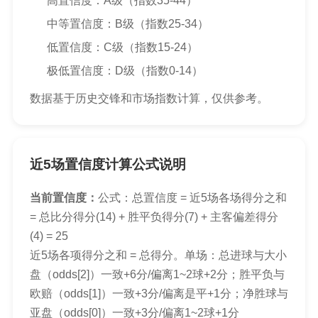
高置信度：A级（指数35-44）
中等置信度：B级（指数25-34）
低置信度：C级（指数15-24）
极低置信度：D级（指数0-14）
数据基于历史交锋和市场指数计算，仅供参考。
近5场置信度计算公式说明
当前置信度：
公式：总置信度 = 近5场各场得分之和
= 总比分得分(14) + 胜平负得分(7) + 主客偏差得分
(4) = 25
近5场各项得分之和 = 总得分。单场：总进球与大小
盘（odds[2]）一致+6分/偏离1~2球+2分；胜平负与
欧赔（odds[1]）一致+3分/偏离是平+1分；净胜球与
亚盘（odds[0]）一致+3分/偏离1~2球+1分