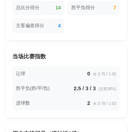
总比分得分
14
胜平负得分
7
主客偏差得分
4
当场比赛指数
0
让球
水 0.75 / 1.05
2.5 / 3 / 3
胜平负(胜/平/负)
(主胜38%)
2
进球数
水 0.78 / 1.03