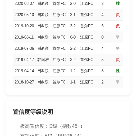
2020-08-07
韩K联
首尔FC
2-0
江原FC
2
胜
2020-05-10
韩K联
江原FC
3-1
首尔FC
4
负
2019-10-20
韩K联
江原FC
3-2
首尔FC
5
负
2019-08-11
韩K联
首尔FC
0-0
江原FC
0
平
2019-07-06
韩K联
首尔FC
2-2
江原FC
4
平
2019-04-17
韩国杯
江原FC
3-2
首尔FC
5
负
2019-04-14
韩K联
江原FC
1-2
首尔FC
3
胜
-
2018-10-27
韩K联
首尔FC
1-1
江原FC
2
平
置信度等级说明
极高置信度：S级（指数45+）