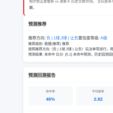
帕尔努瓦普鲁斯 vs 潭美卡 历史交锋30场， 主队胜
斯
。
预测推荐
推荐方向:
负 | 1球,3球 | 让负
置信度等级:
A级
推荐级别:
稳健(推荐)
推荐
按照推荐方向（负 | 1球,3球 | 让负）玩法单项进行
预测结果:
未命中
比分: [5,1]
未命中预测，历史回测回报2
预测回测报告
命中率
平均赔率
46%
2.82