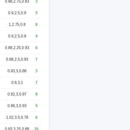
0.98,2.75,0.83
3
0.9,2.5,0.9
5
1,2.75,0.8
8
0.9,2.5,0.9
4
0.88,2.25,0.93
6
0.88,2.5,0.93
7
0.93,3,0.88
3
0.8,3,1
7
0.82,3,0.97
8
0.88,3,0.93
5
1.02,3.5,0.78
6
0.93,3.25,0.88
10