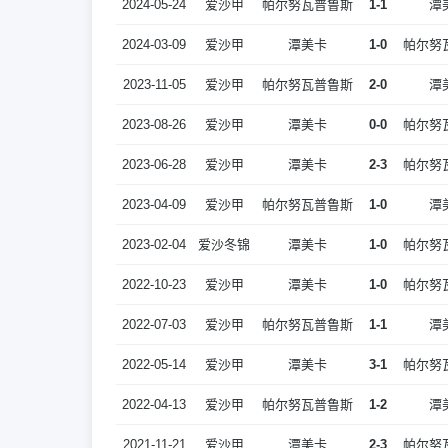
2024-05-24
爱沙甲
帕尔努瓦普鲁斯
1-1
潭
2024-03-09
爱沙甲
潭美卡
1-0
帕尔努
2023-11-05
爱沙甲
帕尔努瓦普鲁斯
2-0
潭
2023-08-26
爱沙甲
潭美卡
0-0
帕尔努
2023-06-28
爱沙甲
潭美卡
2-3
帕尔努
2023-04-09
爱沙甲
帕尔努瓦普鲁斯
1-0
潭
2023-02-04
爱沙冬锦
潭美卡
1-0
帕尔努
2022-10-23
爱沙甲
潭美卡
1-0
帕尔努
2022-07-03
爱沙甲
帕尔努瓦普鲁斯
1-1
潭
2022-05-14
爱沙甲
潭美卡
3-1
帕尔努
2022-04-13
爱沙甲
帕尔努瓦普鲁斯
1-2
潭
2021-11-21
爱沙甲
潭美卡
2-3
帕尔努