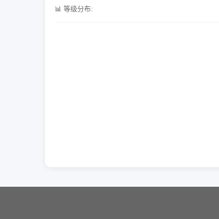
📊 等级分布: