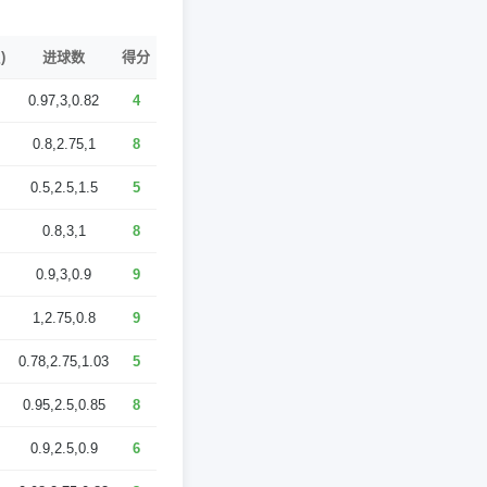
)
进球数
得分
0.97,3,0.82
4
0.8,2.75,1
8
0.5,2.5,1.5
5
0.8,3,1
8
0.9,3,0.9
9
1,2.75,0.8
9
0.78,2.75,1.03
5
0.95,2.5,0.85
8
0.9,2.5,0.9
6