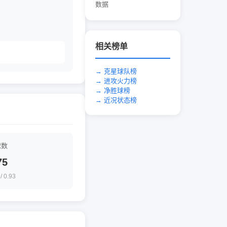
数据
相关榜单
→ 克星球队榜
→ 进攻火力榜
→ 净胜球榜
→ 近况状态榜
球数
75
/ 0.93