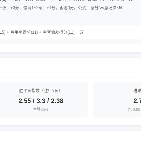
一致：+3分，偏离1~2球：+1分，否则0分。公式：总分/vs总场次×50
+ 胜平负得分(11) + 主客偏差得分(11) = 37
胜平负指数（胜/平/负）
进
2.55 / 3.3 / 2.38
2.
主胜35%
水 0.88 