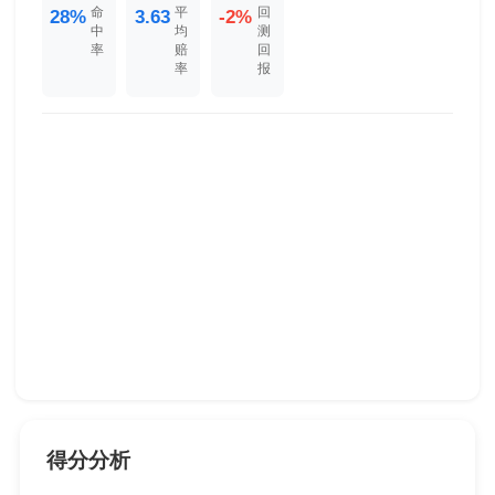
命
平
回
28%
3.63
-2%
中
均
测
率
赔
回
率
报
得分分析