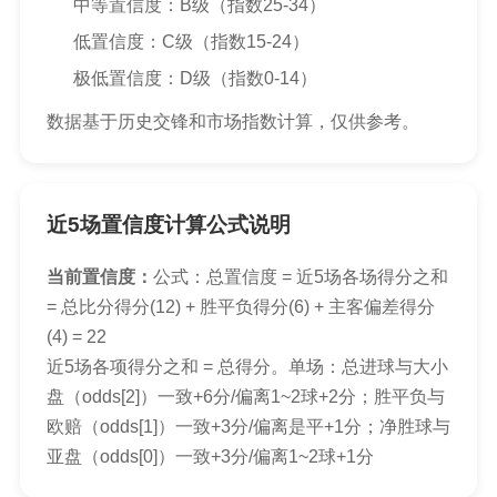
中等置信度：B级（指数25-34）
低置信度：C级（指数15-24）
极低置信度：D级（指数0-14）
数据基于历史交锋和市场指数计算，仅供参考。
近5场置信度计算公式说明
当前置信度：
公式：总置信度 = 近5场各场得分之和
= 总比分得分(12) + 胜平负得分(6) + 主客偏差得分
(4) = 22
近5场各项得分之和 = 总得分。单场：总进球与大小
盘（odds[2]）一致+6分/偏离1~2球+2分；胜平负与
欧赔（odds[1]）一致+3分/偏离是平+1分；净胜球与
亚盘（odds[0]）一致+3分/偏离1~2球+1分