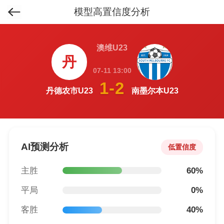
模型高置信度分析
首页
>
排行榜
>
模型高置信度榜
>
澳维U23
丹
07-11 13:00
1-2
丹德农市U23
南墨尔本U23
AI预测分析
低置信度
主胜
60%
平局
0%
客胜
40%