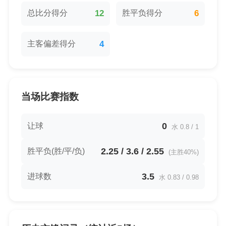
总比分得分
12
胜平负得分
6
主客偏差得分
4
当场比赛指数
0
让球
水 0.8 / 1
2.25 / 3.6 / 2.55
胜平负(胜/平/负)
(主胜40%)
3.5
进球数
水 0.83 / 0.98