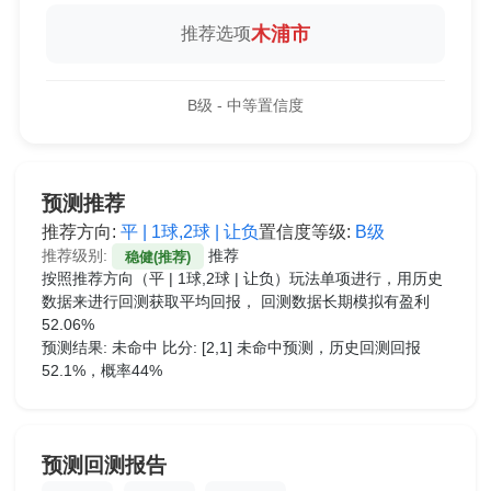
木浦市
推荐选项
B级 - 中等置信度
预测推荐
推荐方向:
平 | 1球,2球 | 让负
置信度等级:
B级
推荐级别:
推荐
稳健(推荐)
按照推荐方向（平 | 1球,2球 | 让负）玩法单项进行，用历史
数据来进行回测获取平均回报， 回测数据长期模拟有盈利
52.06%
预测结果:
未命中
比分: [2,1]
未命中预测，历史回测回报
52.1%，概率44%
预测回测报告