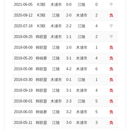
2021-06-05
K3联
木浦市
0-0
江陵
0
平
0
2020-09-12
K3联
江陵
2-0
木浦市
2
负
2
2020-07-18
K3联
木浦市
2-2
江陵
4
平
0
2019-09-25
韩联盟
木浦市
1-1
江陵
2
平
0
2019-08-09
韩联盟
江陵
1-0
木浦市
1
负
1
2019-05-20
韩锦赛
江陵
3-1
木浦市
4
负
2
2019-05-08
韩联盟
江陵
4-2
木浦市
6
负
2
2019-03-30
韩联盟
木浦市
0-1
江陵
1
负
-1
2018-09-19
韩联盟
江陵
3-1
木浦市
4
负
2
2018-08-01
韩联盟
木浦市
2-3
江陵
5
负
-1
2018-06-03
韩锦赛
江陵
3-2
木浦市
5
负
1
2018-05-11
韩联盟
江陵
3-0
木浦市
3
负
3