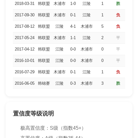
2018-03-31
韩联盟
木浦市
1-0
江陵
1
胜
1
2017-09-30
韩联盟
木浦市
0-1
江陵
1
负
-1
2017-08-12
韩联盟
江陵
4-1
木浦市
5
负
3
2017-05-24
韩联盟
木浦市
1-1
江陵
2
平
0
2017-04-12
韩联盟
江陵
0-0
木浦市
0
平
0
2016-10-01
韩联盟
江陵
0-0
木浦市
0
平
0
2016-07-29
韩联盟
木浦市
0-1
江陵
1
负
-1
2016-06-05
韩锦赛
江陵
0-3
木浦市
3
胜
-3
置信度等级说明
极高置信度：S级（指数45+）