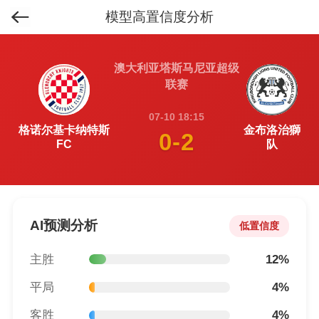
模型高置信度分析
首页
>
排行榜
>
模型高置信度榜
>
澳大利亚塔斯马尼亚超级
联赛
07-10 18:15
格诺尔基卡纳特斯
金布洛治獅
0-2
FC
队
AI预测分析
低置信度
主胜
12%
平局
4%
客胜
4%