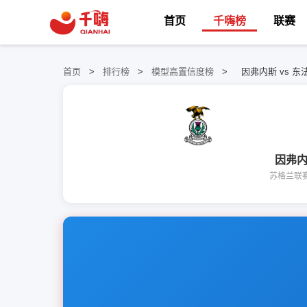
首页
千嗨榜
联赛
首页
>
排行榜
>
模型高置信度榜
>
因弗内斯 vs 东
因弗
苏格兰联