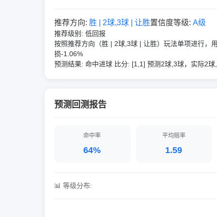
推荐方向:
胜 | 2球,3球 | 让胜
置信度等级:
A级
推荐级别:
低回报
按照推荐方向（胜 | 2球,3球 | 让胜）玩法单项
损-1.06%
预测结果:
命中进球
比分: [1,1]
预测2球,3球，实际2球, 
预测回测报告
命中率
平均赔率
64%
1.59
📊 等级分布: