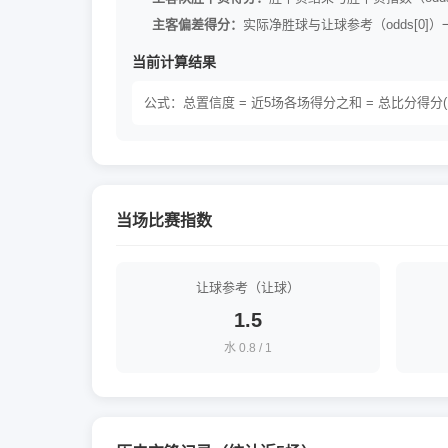
主客偏差得分：
实际净胜球与让球参考（odds[0]）
当前计算结果
公式：总置信度 = 近5场各场得分之和 = 总比分得分(15) 
当场比赛指数
让球参考（让球）
1.5
水 0.8 / 1