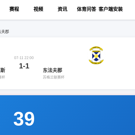
赛程
视频
资讯
体育问答
客户端安装
法夫郡
07-11 22:00
1-1
内斯
东法夫郡
赛杯
苏格兰联赛杯
39