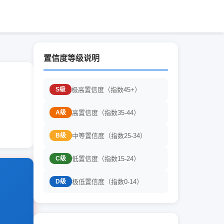
置信度等级说明
极高置信度（指数45+）
S级
高置信度（指数35-44）
A级
中等置信度（指数25-34）
B级
低置信度（指数15-24）
C级
极低置信度（指数0-14）
D级