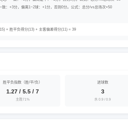
一致：+3分，偏离1~2球：+1分，否则0分。公式：总分/vs总场次×50
+ 胜平负得分(13) + 主客偏差得分(11) = 39
胜平负指数（胜/平/负）
进球数
1.27 / 5.5 / 7
3
主胜71%
水 0.9 / 0.9