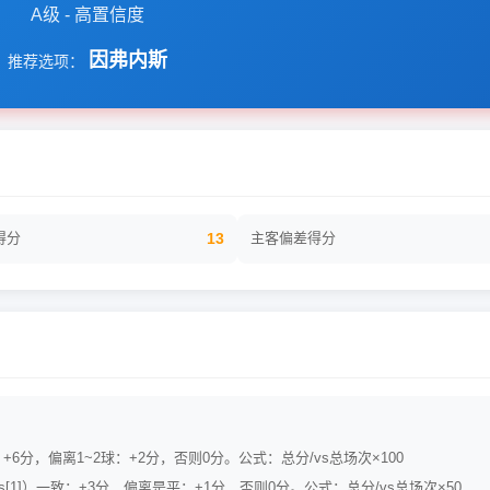
A级 - 高置信度
因弗内斯
推荐选项：
得分
13
主客偏差得分
：+6分，偏离1~2球：+2分，否则0分。公式：总分/vs总场次×100
[1]）一致：+3分，偏离是平：+1分，否则0分。公式：总分/vs总场次×50