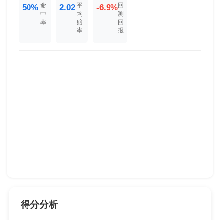
命
平
回
50%
2.02
-6.9%
中
均
测
率
赔
回
率
报
得分分析