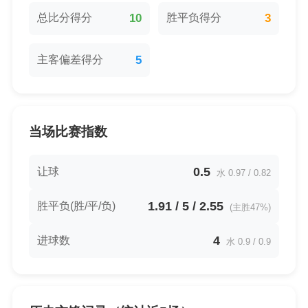
总比分得分
10
胜平负得分
3
主客偏差得分
5
当场比赛指数
0.5
让球
水 0.97 / 0.82
1.91 / 5 / 2.55
胜平负(胜/平/负)
(主胜47%)
4
进球数
水 0.9 / 0.9