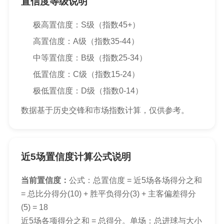
置信度等级说明
极高置信度：S级（指数45+）
高置信度：A级（指数35-44）
中等置信度：B级（指数25-34）
低置信度：C级（指数15-24）
极低置信度：D级（指数0-14）
数据基于历史交锋和市场指数计算，仅供参考。
近5场置信度计算公式说明
当前置信度：
公式：总置信度 = 近5场各场得分之和
= 总比分得分(10) + 胜平负得分(3) + 主客偏差得分
(5) = 18
近5场各项得分之和 = 总得分。单场：总进球与大小