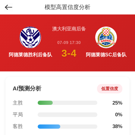
模型高置信度分析
首页
>
排行榜
>
模型高置信度榜
>
澳大利亚南后备
07-09 17:30
3-4
阿德莱德胜利后备队
阿德莱德SC后备队
AI预测分析
低置信度
主胜
25%
平局
0%
客胜
38%