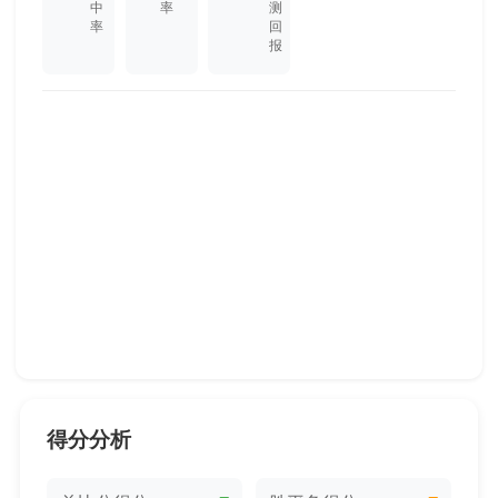
中
率
测
率
回
报
得分分析