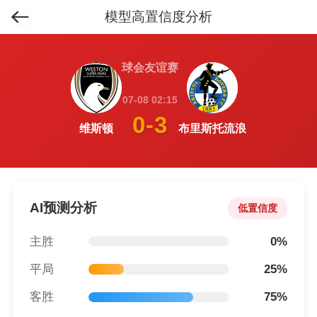
模型高置信度分析
首页
>
排行榜
>
模型高置信度榜
>
球会友谊赛
07-08 02:15
0-3
维斯顿
布里斯托流浪
AI预测分析
低置信度
主胜
0%
平局
25%
客胜
75%