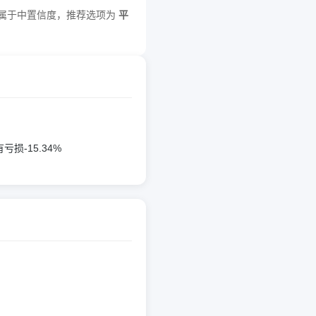
 属于中置信度，推荐选项为
平
损-15.34%