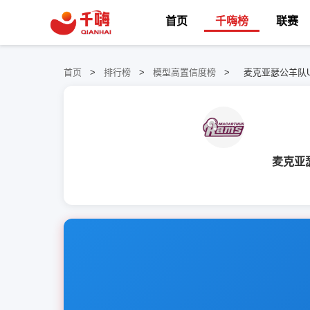
首页
千嗨榜
联赛
首页
>
排行榜
>
模型高置信度榜
>
麦克亚瑟公羊队U2
麦克亚