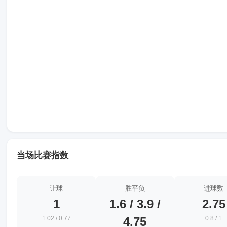
当场比赛指数
让球
胜平负
进球数
1
1.6 / 3.9 /
2.75
1.02 / 0.77
0.8 / 1
4.75