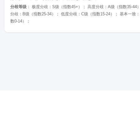
分歧等级
： 极度分歧：S级（指数45+）； 高度分歧：A级（指数35-44
分歧：B级（指数25-34）； 低度分歧：C级（指数15-24）； 基本一致
数0-14）；
客户端安装
版权所有：千嗨体育
All rights reserved.Copyright C 2015-2025
备案：粤ICP备18025256号-9