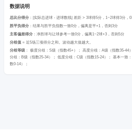
数据说明
总比分得分
：|实际总进球 - 进球数线| 差距 > 3球得5分，1~2球得3分，
胜平负得分
：结果与胜平负指数一致0分，偏离是平+1，否则3分
主客偏差得分
：净胜球与让球参考一致0分，偏离1~2球+3，否则5分
分歧值
= 近5场三项得分之和。波动越大值越大。
分歧等级
： 极度分歧：S级（指数45+）； 高度分歧：A级（指数35-44
分歧：B级（指数25-34）； 低度分歧：C级（指数15-24）； 基本一致
数0-14）；