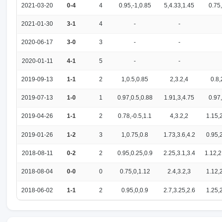
2021-03-20
0-4
4
0.95,-1,0.85
5,4.33,1.45
0.75
2021-01-30
3-1
4
-
-
2020-06-17
3-0
3
-
-
2020-01-11
4-1
5
-
-
2019-09-13
1-1
2
1,0.5,0.85
2,3.2,4
0.8,
2019-07-13
1-0
1
0.97,0.5,0.88
1.91,3,4.75
0.97
2019-04-26
1-1
2
0.78,-0.5,1.1
4,3.2,2
1.15,
2019-01-26
1-2
3
1,0.75,0.8
1.73,3.6,4.2
0.95,
2018-08-11
0-2
2
0.95,0.25,0.9
2.25,3.1,3.4
1.12,2
2018-08-04
0-0
0
0.75,0,1.12
2.4,3.2,3
1.12,
2018-06-02
1-1
2
0.95,0,0.9
2.7,3.25,2.6
1.25,