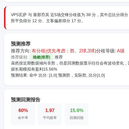
VPS瓦萨 与 塞那乔其 近5场交锋分歧值为 38 分，其中总比分得分 
胜平负得分 12 分、主客偏差得分 17 分。
预测推荐
推荐方向:
有分歧(优先考虑：胜、2球,3球)
分歧等级:
A级
推荐级别:
推荐
稳健(推荐)
虽然按近期数据倾向非胜，但是回测数据显示往往会有波动变化，
据长期模拟有盈利15.56%
预测结果:
命中
比分: [1,0]
预测胜，实际胜, 比分[1,0]
预测回测报告
60%
1.97
15.6%
命中率
平均赔率
回测回报