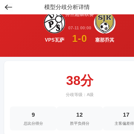
模型分歧分析详情
芬兰超级联赛
首页
>
排行榜
>
模型分歧榜
07-11 00:00
1-0
VPS瓦萨
塞那乔其
38分
分歧等级：A级
9
12
17
总比分得分
胜平负得分
主客偏差得