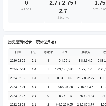
0
2.7 / 2.75 /
1.75
0.9 / 0.9
0.78 / 1.0
2.7
主胜34%
历史交锋记录（统计近5场）
日期
比分
总进球
让球
胜平负
进
2026-02-22
2-1
3
0.8,0.5,1
1.8,3.3,4.5
0.83,1
2024-07-01
1-0
1
1.03,0.75,0.83
1.75,3.1,6
0.95,
2024-02-12
1-0
1
0.83,0,1.03
2.5,2.88,2.75
1.03
2023-07-01
4-0
4
1.05,0.25,0.8
2.45,2.8,3.5
1.1,
2023-02-26
0-0
0
0.8,0.5,1.05
1.75,3.3,4.33
0.97
2022-02-28
1-1
2
0.9,0.25,0.95
2.3,2.87,3.75
1.05