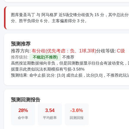
图库曼圣马丁 与 阿马格罗 近5场交锋分歧值为 15 分，其中总比分
分、胜平负得分 6 分、主客偏差得分 3 分。
预测推荐
推荐方向:
有分歧(优先考虑：负、1球,3球)
分歧等级:
C级
推荐级别:
不推荐
不稳定(不推荐)
虽然按近期数据倾向非负，但是回测数据显示往往会有波动变化，
据显示此类似玩法长期模拟有亏损-3.58%
预测结果:
命中止损
比分: [3,0]
成功止损，比分[3,0]，不推荐此玩
预测回测报告
28%
3.54
-3.6%
命中率
平均赔率
回测回报