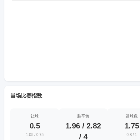
当场比赛指数
让球
胜平负
进球数
0.5
1.96 / 2.82
1.75
1.05 / 0.75
0.8 / 1
/ 4