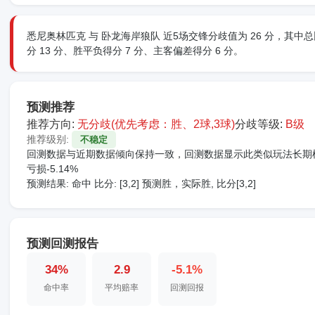
悉尼奥林匹克 与 卧龙海岸狼队 近5场交锋分歧值为 26 分，其中
分 13 分、胜平负得分 7 分、主客偏差得分 6 分。
预测推荐
推荐方向:
无分歧(优先考虑：胜、2球,3球)
分歧等级:
B级
推荐级别:
不稳定
回测数据与近期数据倾向保持一致，回测数据显示此类似玩法长期
亏损-5.14%
预测结果:
命中
比分: [3,2]
预测胜，实际胜, 比分[3,2]
预测回测报告
34%
2.9
-5.1%
命中率
平均赔率
回测回报