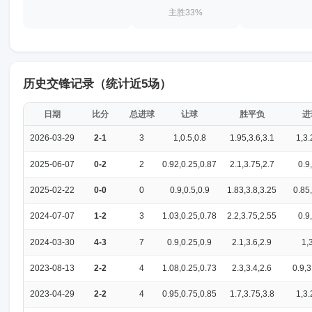
主胜33%
历史交锋记录（统计近5场）
日期
比分
总进球
让球
胜平负
进
2026-03-29
2-1
3
1,0.5,0.8
1.95,3.6,3.1
1,3.
2025-06-07
0-2
2
0.92,0.25,0.87
2.1,3.75,2.7
0.9
2025-02-22
0-0
0
0.9,0.5,0.9
1.83,3.8,3.25
0.85
2024-07-07
1-2
3
1.03,0.25,0.78
2.2,3.75,2.55
0.9
2024-03-30
4-3
7
0.9,0.25,0.9
2.1,3.6,2.9
1,
2023-08-13
2-2
4
1.08,0.25,0.73
2.3,3.4,2.6
0.9,3
2023-04-29
2-2
4
0.95,0.75,0.85
1.7,3.75,3.8
1,3.