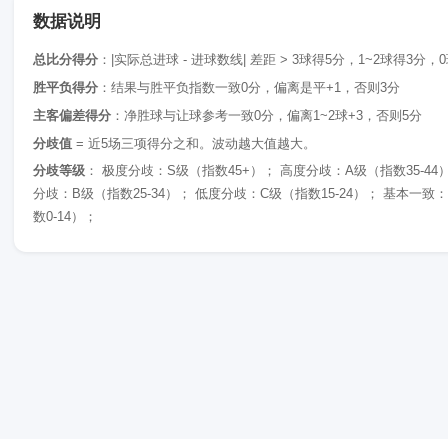
数据说明
总比分得分
：|实际总进球 - 进球数线| 差距 > 3球得5分，1~2球得3分，
胜平负得分
：结果与胜平负指数一致0分，偏离是平+1，否则3分
主客偏差得分
：净胜球与让球参考一致0分，偏离1~2球+3，否则5分
分歧值
= 近5场三项得分之和。波动越大值越大。
分歧等级
： 极度分歧：S级（指数45+）； 高度分歧：A级（指数35-44
分歧：B级（指数25-34）； 低度分歧：C级（指数15-24）； 基本一致
数0-14）；