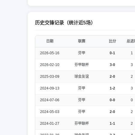
历史交锋记录（统计近5场）
日期
联赛
比分
总进
2026-05-16
芬甲
0-1
1
2026-02-10
芬甲联杯
3-0
3
2025-03-09
球会友谊
2-0
2
2024-09-13
芬甲
1-2
3
2024-07-06
芬甲
0-0
0
2024-05-03
芬甲
2-0
2
2024-01-27
芬甲联杯
1-1
2