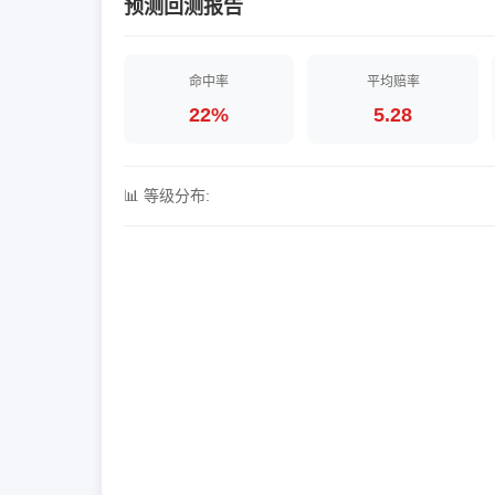
预测回测报告
命中率
平均赔率
22%
5.28
📊 等级分布: