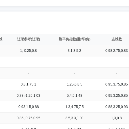
球
让球参考(让球)
胜平负指数(胜/平/负)
进球数
1,-0.25,0.8
3.1,3.5,2
0.98,2.75,0.83
-
-
-
-
-
-
0.8,1.75,1
1.25,6,8.5
0.95,3.75,0.85
0.78,-1.25,1.03
5,4.5,1.48
0.95,3.25,0.85
0.93,1.5,0.88
1.3,4.75,7.5
0.88,3.25,0.93
0.85,-0.75,0.95
3.5,3.3,1.91
1,3,0.8