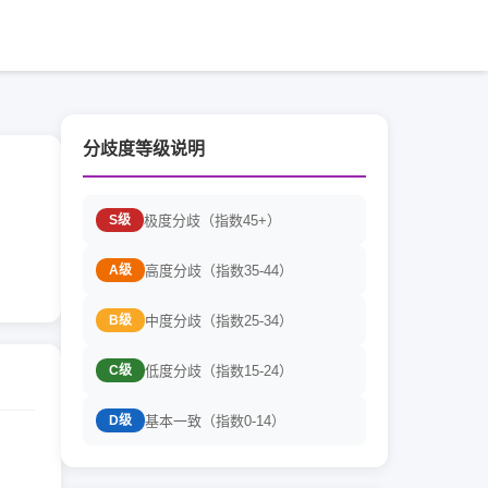
分歧度等级说明
极度分歧（指数45+）
S级
高度分歧（指数35-44）
A级
中度分歧（指数25-34）
B级
低度分歧（指数15-24）
C级
基本一致（指数0-14）
D级