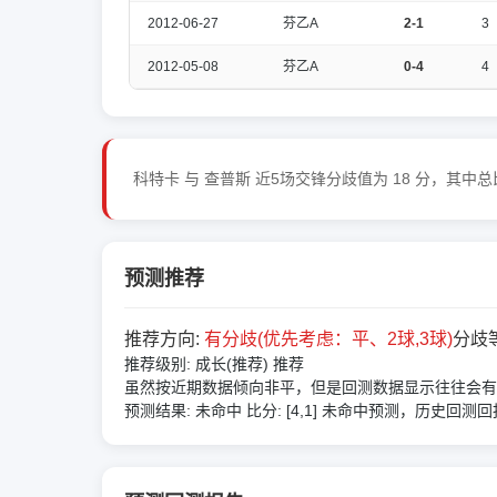
2012-06-27
芬乙A
2-1
3
2012-05-08
芬乙A
0-4
4
科特卡 与 查普斯 近5场交锋分歧值为 18 分，其中总
预测推荐
推荐方向:
有分歧(优先考虑：平、2球,3球)
分歧
推荐级别:
成长(推荐)
推荐
虽然按近期数据倾向非平，但是回测数据显示往往会有波
预测结果:
未命中
比分: [4,1]
未命中预测，历史回测回报