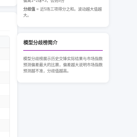
偏离1~2球+3，否则5分
分歧值
= 近5场三项得分之和。波动越大值越
大。
模型分歧榜简介
模型分歧榜展示历史交锋实际结果与市场指数
预测偏差最大的比赛，偏差越大说明市场指数
预测越不准，分歧值越高。