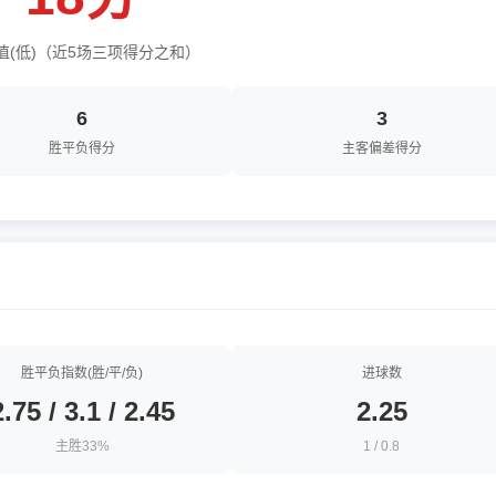
值(低)（近5场三项得分之和）
6
3
胜平负得分
主客偏差得分
胜平负指数(胜/平/负)
进球数
2.75 / 3.1 / 2.45
2.25
主胜33%
1 / 0.8