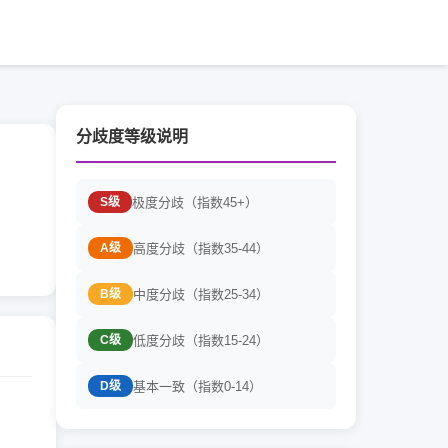
分歧度等级说明
极度分歧（指数45+）
S级
高度分歧（指数35-44）
A级
中度分歧（指数25-34）
B级
低度分歧（指数15-24）
C级
基本一致（指数0-14）
D级