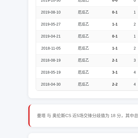
2019-10-30
厄瓜乙
0-0
0
2019-08-10
厄瓜乙
0-1
1
2019-05-27
厄瓜乙
1-1
2
2019-04-21
厄瓜乙
0-1
1
2018-11-05
厄瓜乙
1-1
2
2018-08-19
厄瓜乙
2-1
3
2018-05-19
厄瓜乙
3-1
4
2018-04-30
厄瓜乙
2-2
4
曼塔 与 奥伦斯CS 近5场交锋分歧值为 18 分，其中