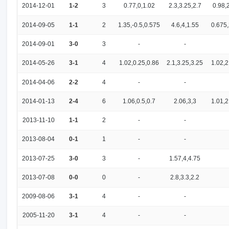
2014-12-01
1-2
3
0.77,0,1.02
2.3,3.25,2.7
0.98,
2014-09-05
1-1
2
1.35,-0.5,0.575
4.6,4,1.55
0.675,
2014-09-01
3-0
3
-
-
2014-05-26
3-1
4
1.02,0.25,0.86
2.1,3.25,3.25
1.02,2
2014-04-06
2-2
4
-
-
2014-01-13
2-4
6
1.06,0.5,0.7
2.06,3,3
1.01,2
2013-11-10
1-1
2
-
-
2013-08-04
0-1
1
-
-
2013-07-25
3-0
3
-
1.57,4,4.75
2013-07-08
0-0
0
-
2.8,3.3,2.2
2009-08-06
3-1
4
-
-
2005-11-20
3-1
4
-
-