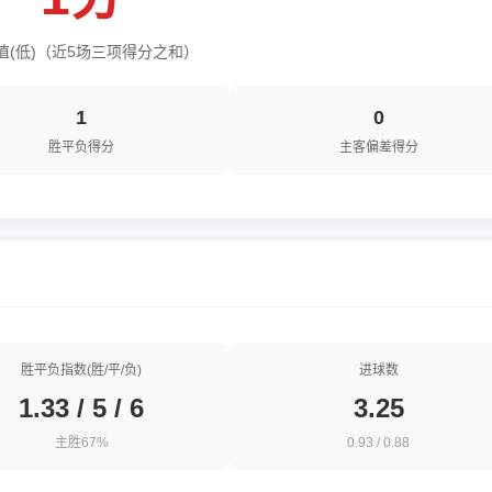
值(低)（近5场三项得分之和）
1
0
胜平负得分
主客偏差得分
胜平负指数(胜/平/负)
进球数
1.33 / 5 / 6
3.25
主胜67%
0.93 / 0.88