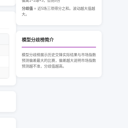
偏离1~2球+3，否则5分
分歧值
= 近5场三项得分之和。波动越大值越
大。
模型分歧榜简介
模型分歧榜展示历史交锋实际结果与市场指数
预测偏差最大的比赛，偏差越大说明市场指数
预测越不准，分歧值越高。