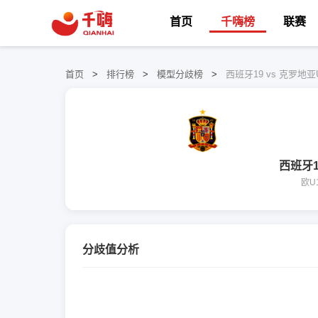
首页
千嗨榜
联赛
首页
>
排行榜
>
模型分歧榜
>
西班牙19 vs 克罗地亚
西班牙1
欧U
分歧值分析