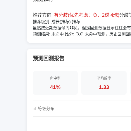
推荐方向:
有分歧(优先考虑：负、2球,4球)
分歧
推荐级别:
成长(推荐)
推荐
虽然按近期数据倾向非负，但是回测数据显示往往会有波
预测结果:
未命中
比分: [3,0]
未命中预测，历史回测回报
预测回测报告
命中率
平均赔率
41%
1.33
📊 等级分布: