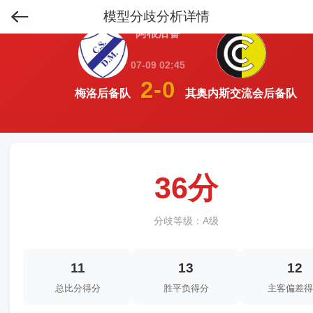
模型分歧分析详情
阿根后备
首页
>
排行榜
>
模型分歧榜
07-09 02:45
2-0
梅洛后备队
其奥内斯交流会后备队
36分
分歧等级：A级
11
13
12
总比分得分
胜平负得分
主客偏差得