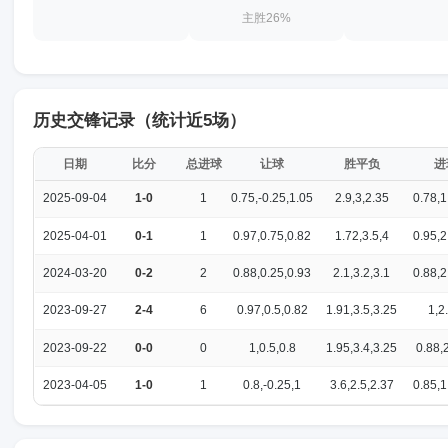
主胜26%
历史交锋记录（统计近5场）
日期
比分
总进球
让球
胜平负
进
2025-09-04
1-0
1
0.75,-0.25,1.05
2.9,3,2.35
0.78,1
2025-04-01
0-1
1
0.97,0.75,0.82
1.72,3.5,4
0.95,2
2024-03-20
0-2
2
0.88,0.25,0.93
2.1,3.2,3.1
0.88,2
2023-09-27
2-4
6
0.97,0.5,0.82
1.91,3.5,3.25
1,2
2023-09-22
0-0
0
1,0.5,0.8
1.95,3.4,3.25
0.88,
2023-04-05
1-0
1
0.8,-0.25,1
3.6,2.5,2.37
0.85,1