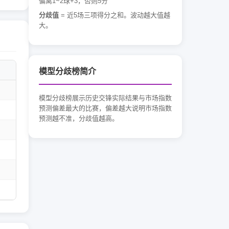
偏离1~2球+3，否则5分
分歧值
= 近5场三项得分之和。波动越大值越
大。
模型分歧榜简介
模型分歧榜展示历史交锋实际结果与市场指数
预测偏差最大的比赛，偏差越大说明市场指数
预测越不准，分歧值越高。