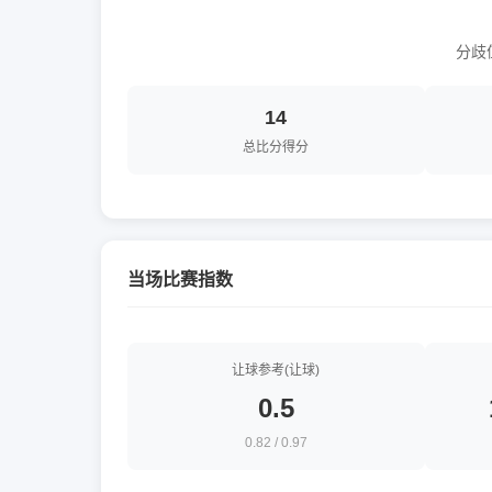
分歧
14
总比分得分
当场比赛指数
让球参考(让球)
0.5
0.82 / 0.97