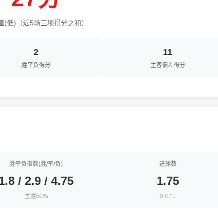
值(低)（近5场三项得分之和）
2
11
胜平负得分
主客偏差得分
胜平负指数(胜/平/负)
进球数
1.8 / 2.9 / 4.75
1.75
主胜50%
0.8 / 1