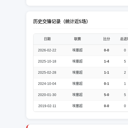
历史交锋记录（统计近5场）
日期
联赛
比分
总进
2026-02-22
埃塞超
0-0
0
2025-10-18
埃塞超
1-4
5
2025-02-28
埃塞超
1-1
2
2024-10-04
埃塞超
0-1
1
2020-01-30
埃塞超
5-0
5
2019-02-11
埃塞超
0-0
0