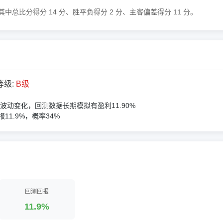
其中总比分得分 14 分、胜平负得分 2 分、主客偏差得分 11 分。
等级:
B级
动变化，回测数据长期模拟有盈利11.90%
1.9%，概率34%
回测回报
11.9%