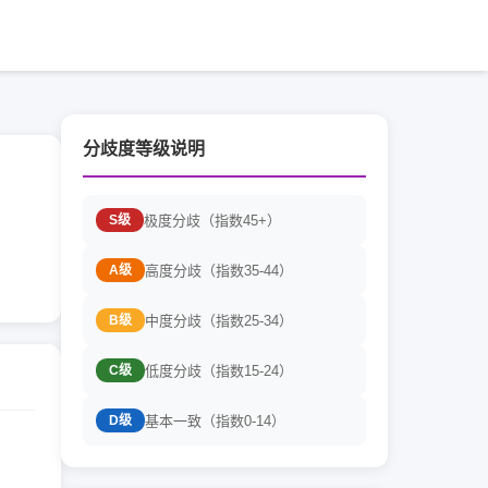
分歧度等级说明
极度分歧（指数45+）
S级
高度分歧（指数35-44）
A级
中度分歧（指数25-34）
B级
低度分歧（指数15-24）
C级
基本一致（指数0-14）
D级