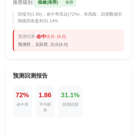
推荐级别:
稳健(推荐)
推荐
回报为(1.86)，命中率高达(72%)，有风险，回测数据长
期模拟有盈利31.14%
预测结果:
命中
比分: [4,0]
预测胜，实际胜, 比分[4,0]
预测回测报告
72%
1.86
31.1%
命中率
平均赔
回测回报
率