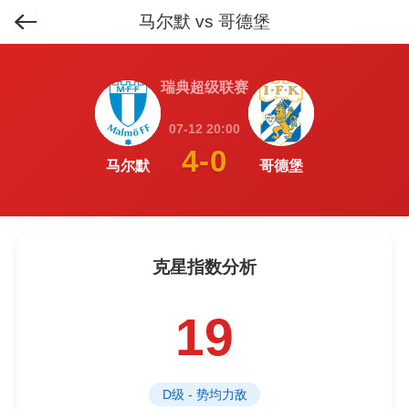
马尔默 vs 哥德堡
首页
>
排行榜
>
克星球队榜
>
瑞典超级联赛
07-12 20:00
4-0
马尔默
哥德堡
克星指数分析
19
D级 - 势均力敌