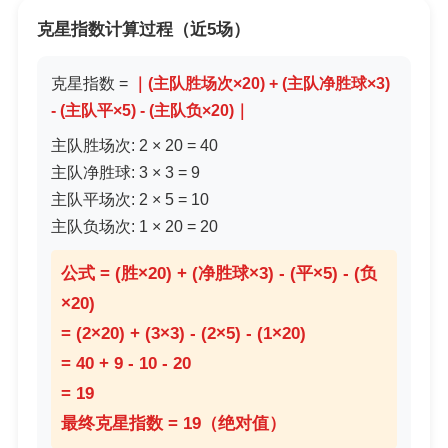
克星指数计算过程（近5场）
克星指数 =
｜(主队胜场次×20) + (主队净胜球×3)
- (主队平×5) - (主队负×20)｜
主队胜场次: 2 × 20 = 40
主队净胜球: 3 × 3 = 9
主队平场次: 2 × 5 = 10
主队负场次: 1 × 20 = 20
公式 = (胜×20) + (净胜球×3) - (平×5) - (负
×20)
= (2×20) + (3×3) - (2×5) - (1×20)
= 40 + 9 - 10 - 20
= 19
最终克星指数 = 19（绝对值）