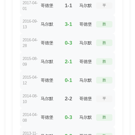
2017-04-
1-1
哥德堡
马尔默
平
01
2016-09-
3-1
马尔默
哥德堡
胜
13
2016-04-
0-3
哥德堡
马尔默
胜
28
2015-08-
2-1
马尔默
哥德堡
胜
09
2015-04-
0-1
哥德堡
马尔默
胜
12
2014-08-
2-2
马尔默
哥德堡
平
10
2014-04-
0-3
哥德堡
马尔默
胜
08
2013-11-